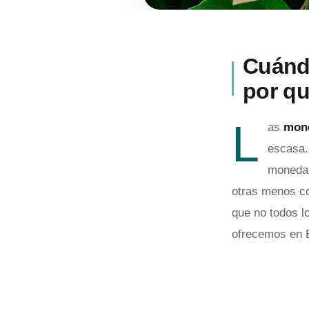
Cuánd
por qu
L
as
mone
escasa.
monedas
otras menos co
que no todos l
ofrecemos en 