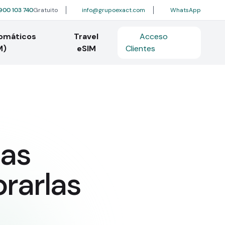
900 103 740
Gratuito
info@grupoexact.com
WhatsApp
tomáticos
Travel
Acceso
M)
eSIM
Clientes
das
rarlas