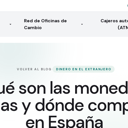
Red de Oficinas de
Cajeros au
Cambio
(AT
·
VOLVER AL BLOG
DINERO EN EL EXTRANJERO
é son las mone
cas y dónde comp
en España