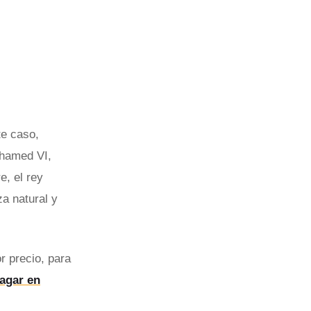
te caso,
ohamed VI,
e, el rey
za natural y
or precio, para
agar en