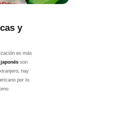
cas y
lización es más
n japonés
son
xtranjero, hay
ricano por lo
como