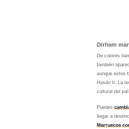
Dirham mar
De colores lla
también aparec
aunque estos bi
Hasán II. La te
cultural del pa
Puedes
cambia
llegar a destin
Marruecos co