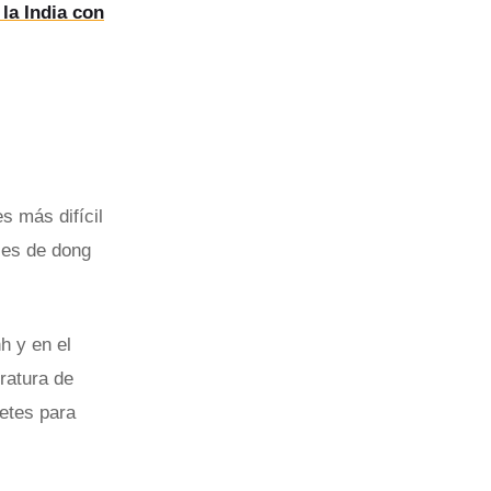
 la India con
 más difícil
les de dong
h y en el
ratura de
letes para