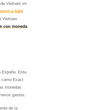
 de Vietnam en
euros a baht
 a Vietnam
am con moneda
en España. Esta
o como Exact
 las monedas
imeros gastos.
ente de la