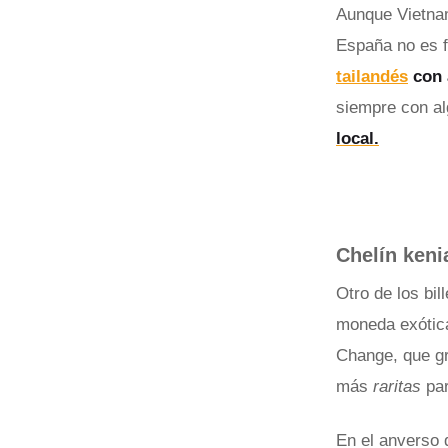
Aunque Vietnam
España no es f
tailandés
con 
siempre con alg
local.
Chelín keni
Otro de los bi
moneda exótic
Change, que gr
más
raritas
pa
En el anverso 