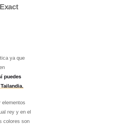
Exact
tica ya que
nen
sí puedes
Tailandia.
 y elementos
ual rey y en el
s colores son