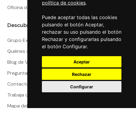
política de cookies
.
Oficina de Cambio en Valencia
Puede aceptar todas las cookies
Descubre más
pulsando el botón Aceptar,
rechazar su uso pulsando el botón
Rechazar y configurarlas pulsando
Grupo Exact
el botón Configurar.
Quiénes somos
Blog de Viajeros
Aceptar
Preguntas Frecuentes
Rechazar
Contacto
Configurar
Trabaja con nosotros
Mapa del sitio
Reclamaciones
Compra 100% segura