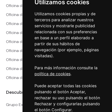
Utilizamos cookies
Oficina de Cambio en Alicante
Utilizamos cookies propias y de
Oficina de Cambio en Barcelona
terceros para analizar nuestros
Oficina de Cambio en Córdoba
servicios y mostrarle publicidad
relacionada con sus preferencias
Oficina de Cambio en Granada
en base a un perfil elaborado a
Oficina de Cambio en Madrid
partir de sus hábitos de
navegación (por ejemplo, páginas
Oficina de Cambio en Málaga
visitadas).
Oficina de Cambio en Marbella
Para más información consulte la
Oficina de Cambio en Sevilla
política de cookies
.
Oficina de Cambio en Valencia
Puede aceptar todas las cookies
Descubre más
pulsando el botón Aceptar,
rechazar su uso pulsando el botón
Rechazar y configurarlas pulsando
Grupo Exact
el botón Configurar.