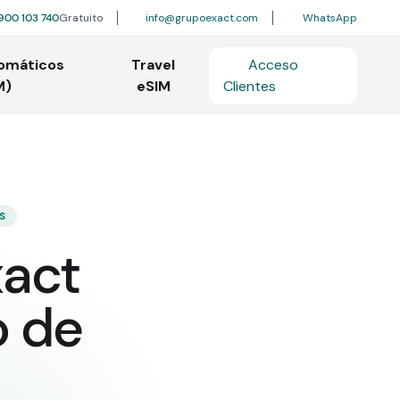
900 103 740
Gratuito
info@grupoexact.com
WhatsApp
tomáticos
Travel
Acceso
M)
eSIM
Clientes
S
xact
o de