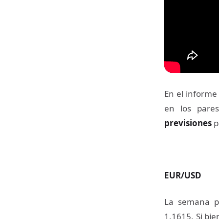
En el informe
en los par
previsiones
p
EUR/USD
La semana pa
1.1615. Si bi