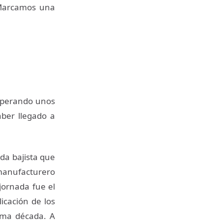
 Marcamos una
cuperando unos
ber llegado a
da bajista que
 manufacturero
jornada fue el
icación de los
tima década. A