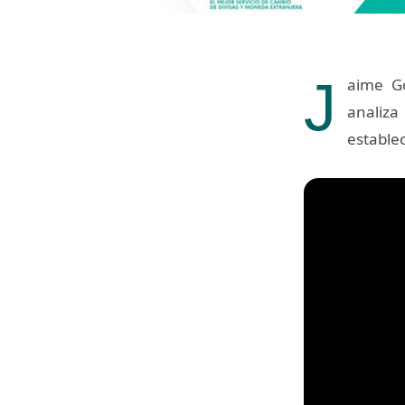
J
aime G
analiza
estable