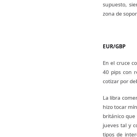
supuesto, si
zona de sopor
EUR/GBP
En el cruce c
40 pips con r
cotizar por de
La libra come
hizo tocar mí
británico que 
jueves tal y 
tipos de inte