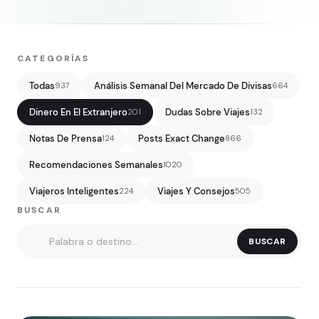
CATEGORÍAS
Todas
Análisis Semanal Del Mercado De Divisas
937
664
Dinero En El Extranjero
Dudas Sobre Viajes
201
132
Notas De Prensa
Posts Exact Change
124
866
Recomendaciones Semanales
1020
Viajeros Inteligentes
Viajes Y Consejos
224
505
BUSCAR
BUSCAR