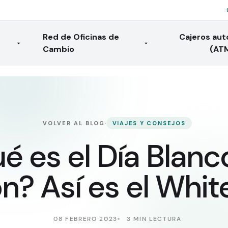
Red de Oficinas de
Cajeros au
Cambio
(AT
·
VOLVER AL BLOG
VIAJES Y CONSEJOS
é es el Día Blanc
n? Así es el Whit
08 FEBRERO 2023
3 MIN LECTURA