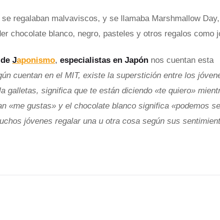
o se regalaban malvaviscos, y se llamaba Marshmallow Day,
r chocolate blanco, negro, pasteles y otros regalos como joy
 de
J
aponismo
,
especialistas en Japón
nos cuentan esta
ún cuentan en el MIT, existe la superstición entre los jóven
la galletas, significa que te están diciendo «te quiero» mien
can «me gustas» y el chocolate blanco significa «podemos s
uchos jóvenes regalar una u otra cosa según sus sentimien