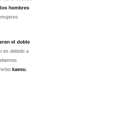
 los hombres
 mujeres
eren el doble
 es debido a
 debemos
 verbo
kaesu
,