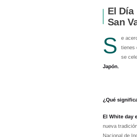
El Día
San Va
S
e acer
tienes
se cel
Japón.
¿Qué signific
El White day 
nueva tradició
Nacional de In