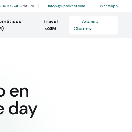
900 103 740
Gratuito
info@grupoexact.com
WhatsApp
tomáticos
Travel
Acceso
M)
eSIM
Clientes
o en
e day