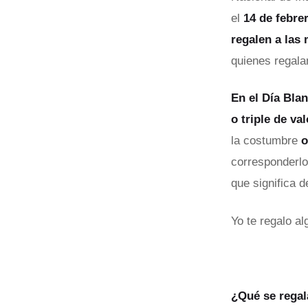
el
14 de febre
regalen a las 
quienes regala
En el Día Bla
o triple de va
la costumbre
o
corresponderlo
que significa d
Yo te regalo a
¿Qué se regal