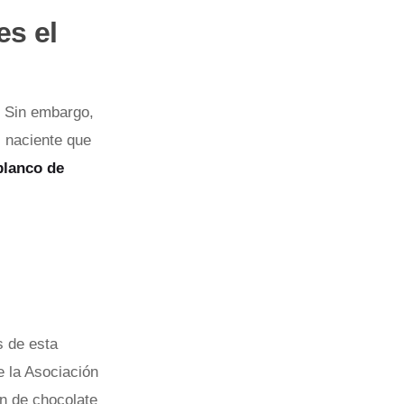
es el
. Sin embargo,
l naciente que
blanco de
s de esta
e la Asociación
an de chocolate