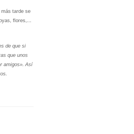
 más tarde se
as, flores,...
es de que si
tras que unos
er amigos». Así
tos.