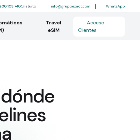
900 103 740
Gratuito
info@grupoexact.com
WhatsApp
tomáticos
Travel
Acceso
M)
eSIM
Clientes
 dónde
elines
ña