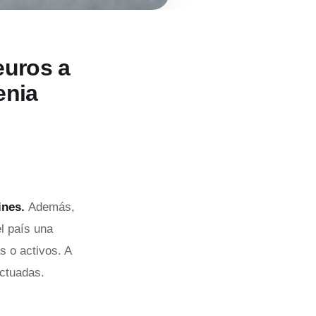
euros a
enia
ines.
Además,
l país una
s o activos. A
ectuadas.