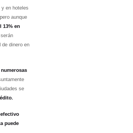
 y en hoteles
 pero aunque
el 13% en
 serán
 de dinero en
s
numerosas
suntamente
ciudades se
rédito.
efectivo
eta puede