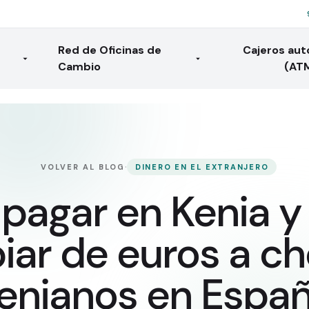
Red de Oficinas de
Cajeros au
Cambio
(AT
·
VOLVER AL BLOG
DINERO EN EL EXTRANJERO
pagar en Kenia y
ar de euros a ch
enianos en Espa