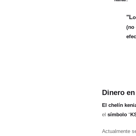
"L
o
(no 
efe
Dinero en
El chelín ken
el
símbolo
“
K
Actualmente se