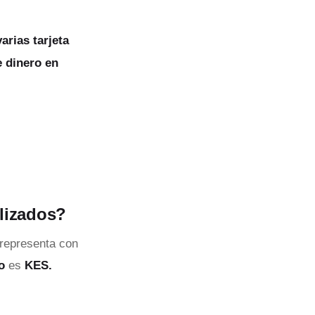
rias tarjeta
e dinero en
ilizados?
representa con
no
es
KES.