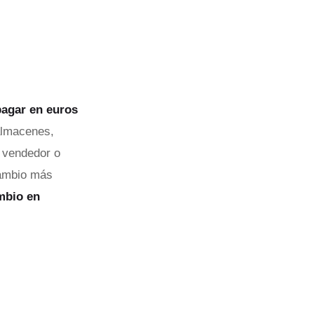
agar en euros
 almacenes,
n vendedor o
cambio más
mbio en