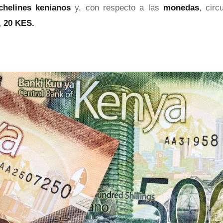
chelines kenianos
y, con respecto a las
monedas
, cir
0, 20 KES.