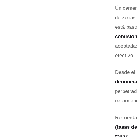
Únicament
de zonas 
está bast
comision
aceptadas
efectivo.
Desde el
denuncias
perpetrad
recomien
Recuerda 
(tasas de
fallar.