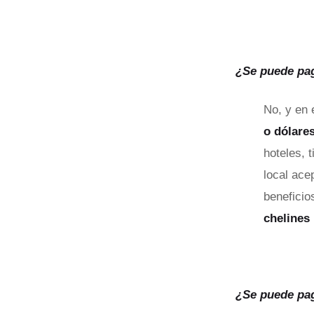
¿Se puede pag
No, y en 
o dólare
hoteles, 
local ace
beneficio
chelines
¿Se puede pag