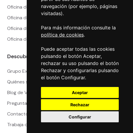
navegación (por ejemplo, páginas
Oficina de Cambio en Málaga
visitadas).
Oficina de Cambio en Marbella
Para más información consulte la
Oficina de Cambio en Sevilla
política de cookies
.
Oficina de Cambio en Valencia
Puede aceptar todas las cookies
Descubre más
pulsando el botón Aceptar,
rechazar su uso pulsando el botón
Rechazar y configurarlas pulsando
Grupo Exact
el botón Configurar.
Quiénes somos
Blog de Viajeros
Aceptar
Preguntas Frecuentes
Rechazar
Contacto
Configurar
Trabaja con nosotros