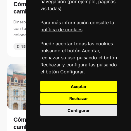
navegación (por ejemplo, páginas
Cómo pagar en Costa Rica y dónde
visitadas).
cambiar de euros a colón
costarricense en España
Dinero en Costa Rica: Pagar en efectivo con colón o
Para más información consulte la
con tarjeta, y dónde es mejor cambiar de euros a
política de cookies
.
colones costarricenses en España y Costa Rica.
Puede aceptar todas las cookies
DINERO EN EL EXTRANJERO
16 JUN 2025
pulsando el botón Aceptar,
rechazar su uso pulsando el botón
Rechazar y configurarlas pulsando
el botón Configurar.
Aceptar
Rechazar
Configurar
Cómo pagar en Budapest y dónde
cambiar de euros a florines húngaros