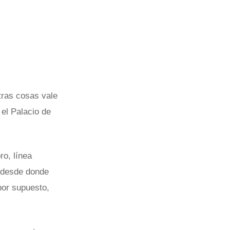
tras cosas vale
 el Palacio de
o, línea
y desde donde
por supuesto,