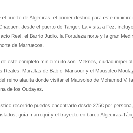
el puerto de Algeciras, el primer destino para este minicircu
haouen, desde el puerto de Tánger. La visita a Fez, incluy
acio Real, el Barrio Judío, la Fortaleza norte y la gran Medi
 norte de Marruecos.
 de este completo minicircuito son: Meknes, ciudad imperia
as Reales, Murallas de Bab el Mansour y el Mausoleo Moulay
del reino alauita donde visitar el Mausoleo de Mohamed V, la
ina de los Oudayas.
ástico recorrido puedes encontrarlo desde 275€ por persona
raslados, guía marroquí y el trayecto en barco Algeciras-Tán