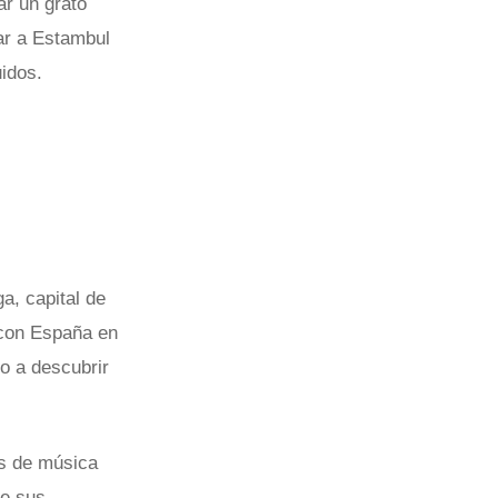
ar un grato
ar a Estambul
idos.
a, capital de
 con España en
o a descubrir
os de música
de sus