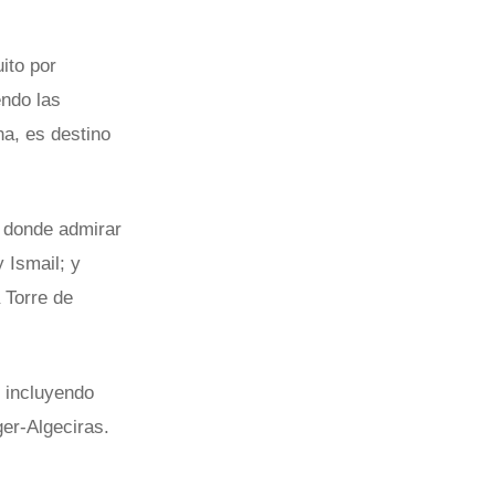
ito por
endo las
na, es destino
l donde admirar
 Ismail; y
 Torre de
, incluyendo
ger-Algeciras.