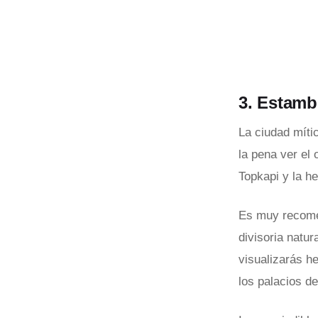
3. Estamb
La ciudad míti
la pena ver el
Topkapi y la h
Es muy recomen
divisoria natu
visualizarás h
los palacios d