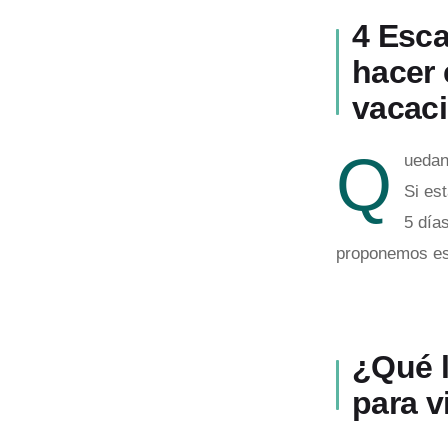
4 Esc
hacer 
vacac
Q
uedan
Si es
5 día
proponemos est
¿Qué 
para v