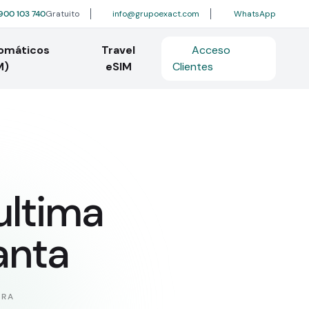
900 103 740
Gratuito
info@grupoexact.com
WhatsApp
tomáticos
Travel
Acceso
M)
eSIM
Clientes
ultima
anta
URA