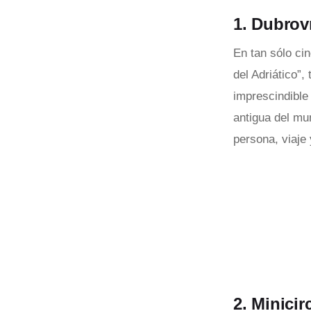
1. Dubrov
En tan sólo ci
del Adriático”
imprescindible 
antigua del mu
persona, viaje 
2. Minicir