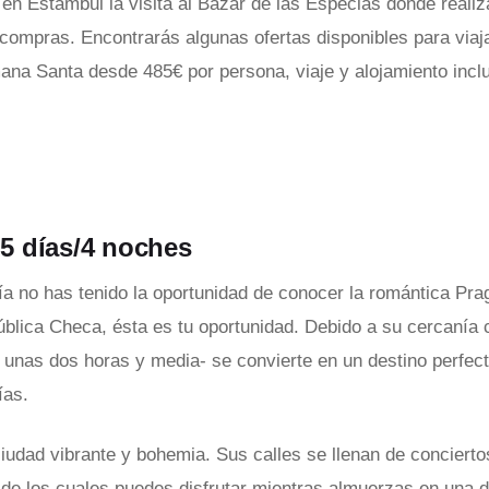
 en Estambul la visita al Bazar de las Especias donde realiz
compras. Encontrarás algunas ofertas disponibles para viaj
ana Santa desde 485€ por persona, viaje y alojamiento inclu
- 5 días/4 noches
vía no has tenido la oportunidad de conocer la romántica Prag
ública Checa, ésta es tu oportunidad. Debido a su cercanía
- unas dos horas y media- se convierte en un destino perfect
ías.
iudad vibrante y bohemia. Sus calles se llenan de conciert
, de los cuales puedes disfrutar mientras almuerzas en una 