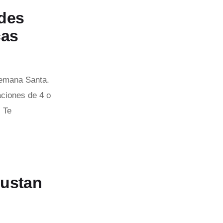
edes
cas
Semana Santa.
ciones de 4 o
. Te
gustan