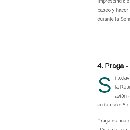
Imprescindible
paseo y hacer 
durante la Sem
4. Praga 
S
i toda
la Rep
avión 
en tan sólo 5 d
Praga es una c
clásica y jazz