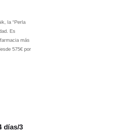
k, la “Perla
dad. Es
a farmacia más
desde 575€ por
4 días/3