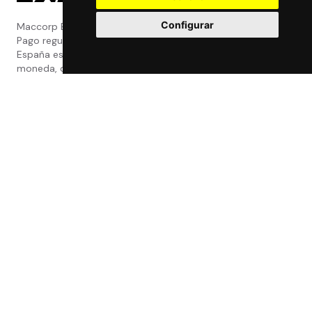
Configurar
Maccorp Exact Change es una Entidad de
Pago regulada y con licencia del Banco de
España especializada en cambio de
moneda, divisas, transferencias, pagos y
cobros internacionales que presta estos
servicios tanto a particulares como a
empresas.
Política de privacidad
|
Atención al Cliente
|
Aviso legal
|
Condiciones de uso web
|
Tablón de Anuncios
|
Política de Cookies
|
Política de Calidad
|
Canal Interno
|
Canal Externo
|
Accesibilidad