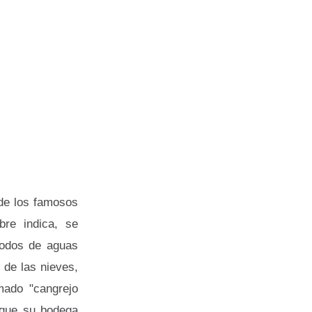
de los famosos
re indica, se
todos de aguas
de las nieves,
mado "cangrejo
 que su bodega