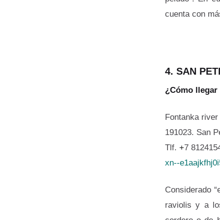
cuenta con más
4. SAN PE
¿Cómo llegar
Fontanka rive
191023. San Pe
Tlf.
+
7 812415
xn--e1aajkfhj0
Considerado “e
raviolis y a 