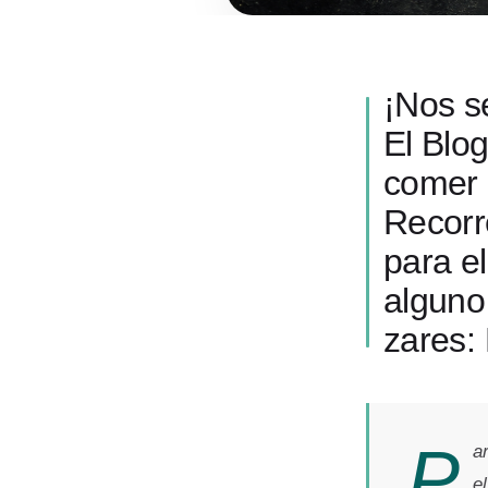
¡Nos s
El Blo
comer 
Recorr
para e
alguno 
zares: 
P
a
e