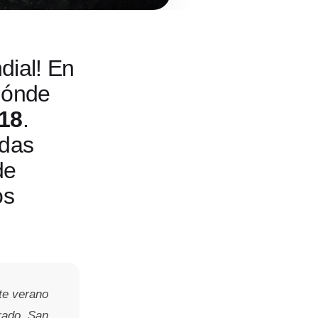
dial! En
dónde
18
.
idas
de
os
te verano
rado, San