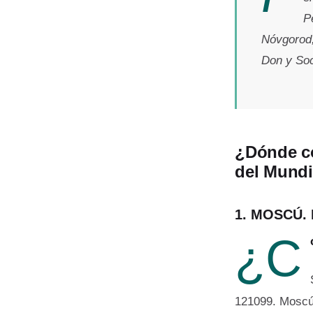
P
Nóvgorod,
Don y So
¿Dónde co
del Mundi
1. MOSCÚ.
¿C
121099. Moscú