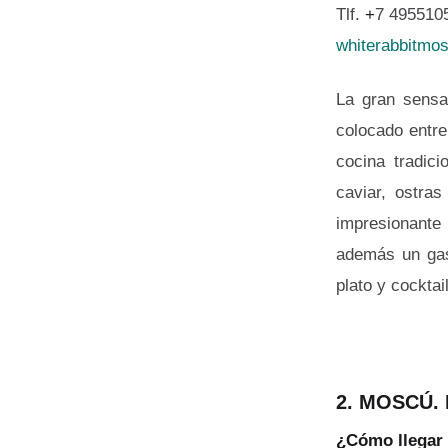
Tlf.
+
7 495510
whiterabbitmo
La gran sensac
colocado entre
cocina tradic
caviar, ostra
impresionante 
además un gas
plato y cocktai
2. MOSCÚ.
¿Cómo llegar