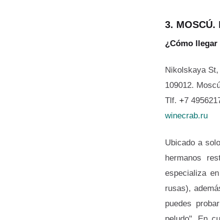
3. MOSCÚ.
¿Cómo llegar
Nikolskaya St,
109012. Moscú
Tlf.
+
7 495621
winecrab.ru
Ubicado a solo
hermanos res
especializa e
rusas), además
puedes probar
peludo". En c