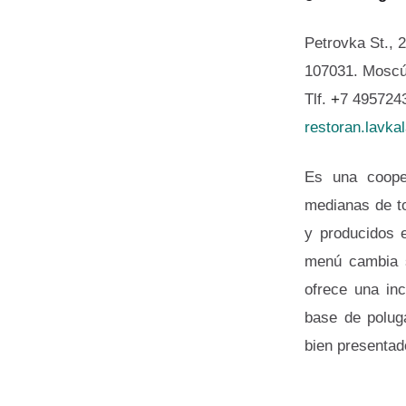
Petrovka St., 
107031. Moscú
Tlf.
+
7 495724
restoran.lavka
Es una cooper
medianas de to
y producidos 
menú cambia s
ofrece una inc
base de poluga
bien presentad