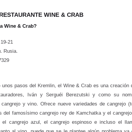
 RESTAURANTE WINE & CRAB
 a Wine & Crab?
 19-21
. Rusia.
7329
 unos pasos del Kremlin, el Wine & Crab es una creación 
tauradores, Iván y Serguéi Berezutski y como su nomb
n cangrejo y vino. Ofrece nueve variedades de cangrejo (
 del famosísimo cangrejo rey de Kamchatka y el cangrejo 
 el cangrejo azul, el cangrejo espinoso e incluso el lla
uanto al vino, puede que se le plantee algún problema ya