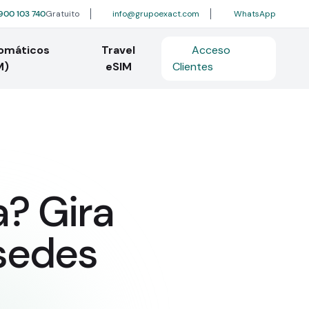
900 103 740
Gratuito
info@grupoexact.com
WhatsApp
tomáticos
Travel
Acceso
M)
eSIM
Clientes
? Gira
 sedes