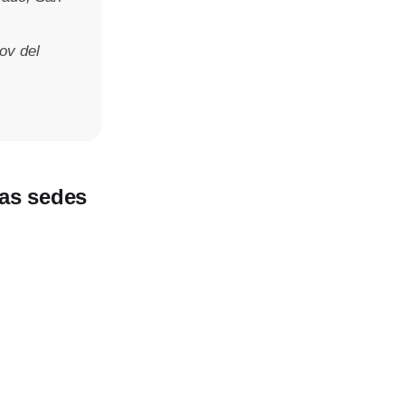
ov del
as sedes