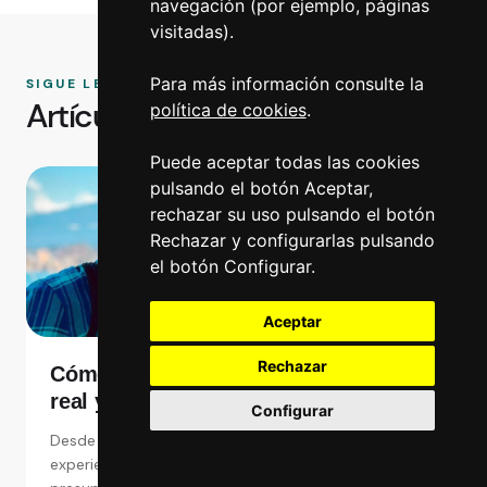
navegación (por ejemplo, páginas
visitadas).
Para más información consulte la
SIGUE LEYENDO
Artículos relacionados
política de cookies
.
Puede aceptar todas las cookies
pulsando el botón Aceptar,
rechazar su uso pulsando el botón
Rechazar y configurarlas pulsando
el botón Configurar.
Aceptar
Rechazar
Cómo ahorrar en Japón: presupuesto
real y consejos prácticos
Configurar
Desde Los viajes de Gulliver nos cuentan su
experiencia sobre Cómo ahorrar en Japón: