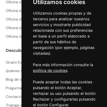
Utilizamos cookies
Oficina de Cambio en Alicante
Utilizamos cookies propias y de
Oficina de Cambio en Barcelona
terceros para analizar nuestros
Oficina de Cambio en Córdoba
servicios y mostrarle publicidad
relacionada con sus preferencias
Oficina de Cambio en Granada
en base a un perfil elaborado a
Oficina de Cambio en Madrid
partir de sus hábitos de
navegación (por ejemplo, páginas
Oficina de Cambio en Málaga
visitadas).
Oficina de Cambio en Marbella
Para más información consulte la
Oficina de Cambio en Sevilla
política de cookies
.
Oficina de Cambio en Valencia
Puede aceptar todas las cookies
Descubre más
pulsando el botón Aceptar,
rechazar su uso pulsando el botón
Rechazar y configurarlas pulsando
Grupo Exact
el botón Configurar.