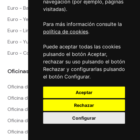
navegación (por ejemplo, páginas
Euro - Baht Tailandes
visitadas).
Euro - Yen Japones
Para más información consulte la
Euro - Lira Turca
política de cookies
.
Euro - Yuan Chino
Puede aceptar todas las cookies
Euro - Corona Danesa
pulsando el botón Aceptar,
rechazar su uso pulsando el botón
Rechazar y configurarlas pulsando
Oficinas
el botón Configurar.
Oficina de Cambio en Alicante
Aceptar
Oficina de Cambio en Barcelona
Rechazar
Oficina de Cambio en Córdoba
Configurar
Oficina de Cambio en Granada
Oficina de Cambio en Madrid