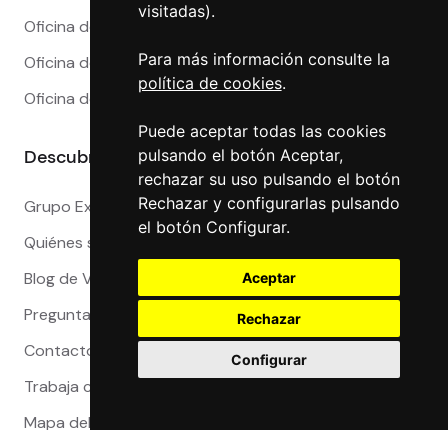
visitadas).
Oficina de Cambio en Marbella
Para más información consulte la
Oficina de Cambio en Sevilla
política de cookies
.
Oficina de Cambio en Valencia
Puede aceptar todas las cookies
Descubre más
pulsando el botón Aceptar,
rechazar su uso pulsando el botón
Rechazar y configurarlas pulsando
Grupo Exact
el botón Configurar.
Quiénes somos
Blog de Viajeros
Aceptar
Preguntas Frecuentes
Rechazar
Contacto
Configurar
Trabaja con nosotros
Mapa del sitio