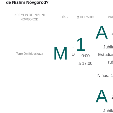
de Nizhni Nóvgorod?
KREMLIN DE NIZHNI
DÍAS
⌚ HORARIO
PR
NÓVGOROD
A
1
M
-
Jubil
Torre Dmitrievskaya
D
Estudia
0:00
ru
a 17:00
Niños: 1
A
Jubil