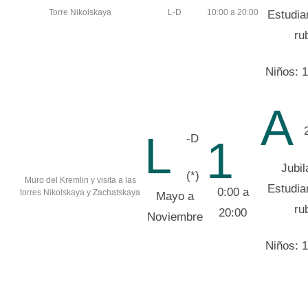
Torre Nikolskaya
L-D
10:00 a 20:00
Estudia
ru
Niños: 1
A
L
-D
1
Jubil
(*)
Muro del Kremlin y visita a las
Estudia
0:00 a
torres Nikolskaya y Zachatskaya
Mayo a
ru
20:00
Noviembre
Niños: 1