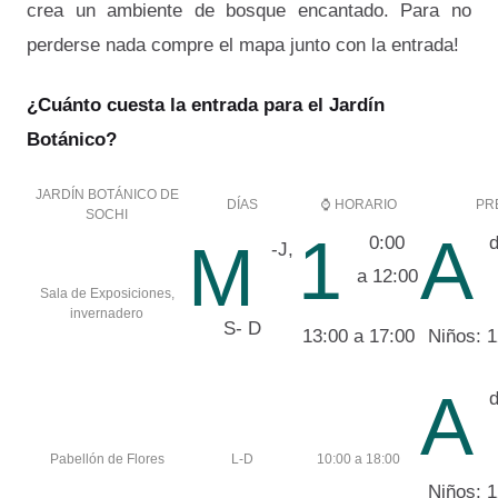
crea un ambiente de bosque encantado. Para no
perderse nada compre el mapa junto con la entrada!
¿Cuánto cuesta la entrada para el Jardín
Botánico?
JARDÍN BOTÁNICO DE
DÍAS
⌚ HORARIO
PR
SOCHI
1
A
0:00
d
M
-J,
a 12:00
Sala de Exposiciones,
invernadero
S- D
13:00 a 17:00
Niños: 1
A
d
Pabellón de Flores
L-D
10:00 a 18:00
Niños: 1