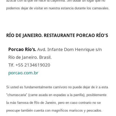
azúcar con la que se hace la caipirinha. Sin dudar un lugar que no
podemos dejar de visitar en nuestra estancia durante los carnavales.
RÍO DE JANEIRO. RESTAURANTE PORCAO RÍO'S
Porcao Río's
.
Avd. Infante Dom Henrique s/n
Río de Janeiro. Brasil.
Tlf. +55 2134619020
porcao.com.br
Si usted es fundamentalmente carnívoro no puede dejar de ir a esta
"churrascaria" (carne asada en espadas a la parrilla), posiblemente
la más famosa de Río de Janeiro, pero en caso contrario no se
preocupe también cuenta con magníficos mariscos y pescados.