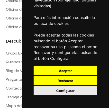
navegación (por ejemplo, páginas
Oficina de Cambio en Málaga
visitadas).
Oficina de Cambio en Marbella
Para más información consulte la
Oficina de Cambio en Sevilla
política de cookies
.
Oficina de Cambio en Valencia
Puede aceptar todas las cookies
Descubre más
pulsando el botón Aceptar,
rechazar su uso pulsando el botón
Rechazar y configurarlas pulsando
Grupo Exact
el botón Configurar.
Quiénes somos
Blog de Viajeros
Aceptar
Preguntas Frecuentes
Rechazar
Contacto
Configurar
Trabaja con nosotros
Mapa del sitio