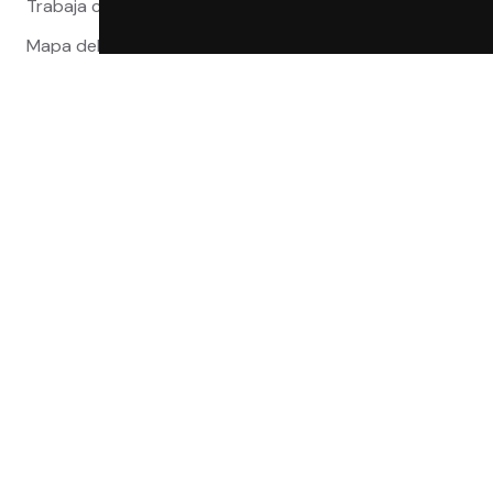
Trabaja con nosotros
Mapa del sitio
Reclamaciones
Compra 100% segura
Certificaciones