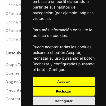
en base a un perfil elaborado a
Oficina de Cambio en Madrid
partir de sus hábitos de
navegación (por ejemplo, páginas
Oficina de Cambio en Málaga
visitadas).
Oficina de Cambio en Marbella
Para más información consulte la
Oficina de Cambio en Sevilla
política de cookies
.
Oficina de Cambio en Valencia
Puede aceptar todas las cookies
pulsando el botón Aceptar,
Descubre más
rechazar su uso pulsando el botón
Rechazar y configurarlas pulsando
Grupo Exact
el botón Configurar.
Quiénes somos
Blog de Viajeros
Aceptar
Preguntas Frecuentes
Rechazar
Contacto
Configurar