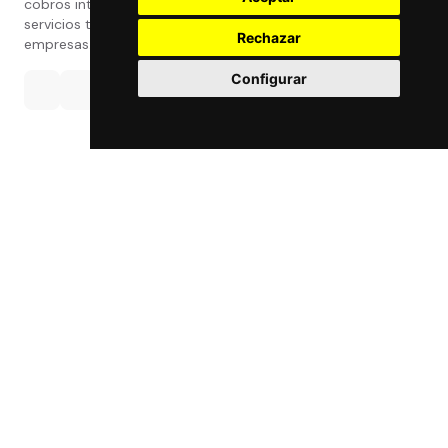
cobros internacionales que presta estos
servicios tanto a particulares como a
Rechazar
empresas.
Configurar
Política de privacidad
|
Atención al Cliente
|
Aviso legal
|
Condiciones de uso web
|
Tablón de Anuncios
|
Política de Cookies
|
Política de Calidad
|
Canal Interno
|
Canal Externo
|
Accesibilidad
© Made by
Grupo Exact
- Powered by
Grupo Exact
- Todos
los derechos reservados