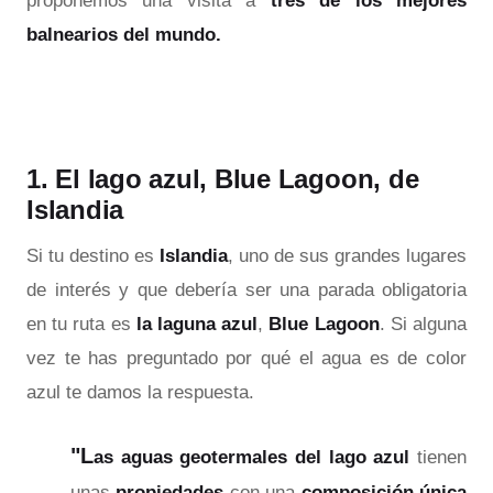
proponemos una visita a
tres de los mejores
balnearios del mundo.
1. El lago azul, Blue Lagoon, de
Islandia
Si tu destino es
Islandia
, uno de sus grandes lugares
de interés y que debería ser una parada obligatoria
en tu ruta es
la laguna azul
,
Blue Lagoon
. Si alguna
vez te has preguntado por qué el agua es de color
azul te damos la respuesta.
"L
as aguas geotermales del lago azul
tienen
unas
propiedades
con una
composición única