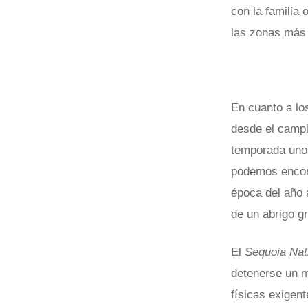
con la familia
las zonas más 
En cuanto a lo
desde el campi
temporada unos
podemos encont
época del año 
de un abrigo g
El
Sequoia Nat
detenerse un m
físicas exigent