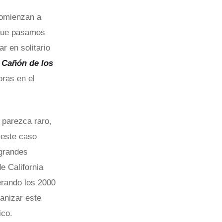
 comienzan a
 que pasamos
ar en solitario
l
Cañón de los
oras en el
parezca raro,
 este caso
 grandes
e California
erando los 2000
anizar este
ico.