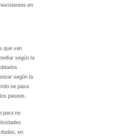
inexistentes en
es que van
mediar según la
poblados
anizar según la
rrido se pasa
 los paseos.
o para no
tividades
a dudas, en