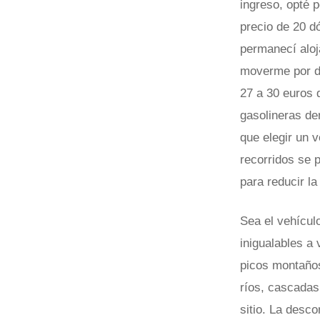
ingreso, opté 
precio de 20 d
permanecí aloj
moverme por de
27 a 30 euros 
gasolineras de
que elegir un 
recorridos se 
para reducir l
Sea el vehícul
inigualables a
picos montaños
ríos, cascadas.
sitio. La desco