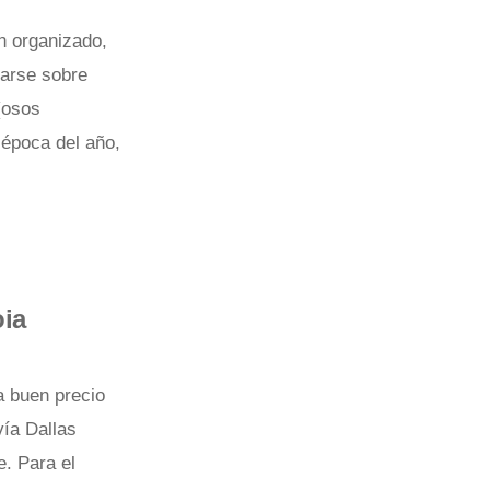
en organizado,
rarse sobre
(osos
 época del año,
oia
a buen precio
vía Dallas
e. Para el