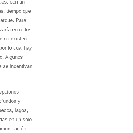
les, con un
as, tiempo que
parque. Para
aría entre los
ue no existen
por lo cual hay
o. Algunos
s se incentivan
cepciones
rofundos y
secos, lagos,
adas en un solo
comunicación