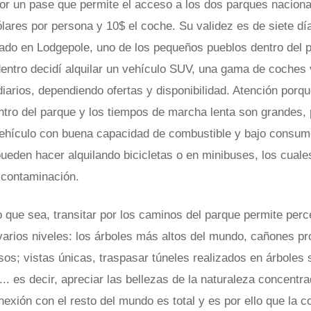
por un pase que permite el acceso a los dos parques naciona
ólares por persona y 10$ el coche. Su validez es de siete dí
ado en Lodgepole, uno de los pequeños pueblos dentro del 
ntro decidí alquilar un vehículo SUV, una gama de coches v
diarios, dependiendo ofertas y disponibilidad. Atención porq
ntro del parque y los tiempos de marcha lenta son grandes, 
vehículo con buena capacidad de combustible y bajo consum
pueden hacer alquilando bicicletas o en minibuses, los cuale
a contaminación.
o que sea, transitar por los caminos del parque permite per
 varios niveles: los árboles más altos del mundo, cañones p
os; vistas únicas, traspasar túneles realizados en árboles 
.. es decir, apreciar las bellezas de la naturaleza concentr
nexión con el resto del mundo es total y es por ello que la 