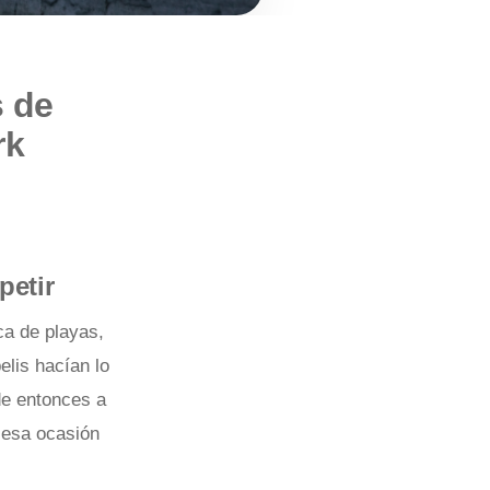
s de
rk
petir
ca de playas,
elis hacían lo
de entonces a
n esa ocasión