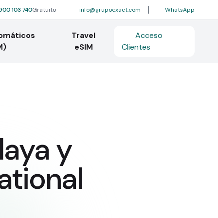
900 103 740
Gratuito
info@grupoexact.com
WhatsApp
tomáticos
Travel
Acceso
M)
eSIM
Clientes
laya y
ational