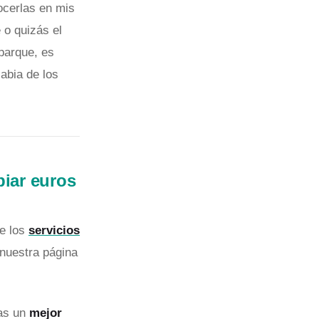
ocerlas en mis
 o quizás el
 parque, es
abia de los
iar euros
de los
servicios
 nuestra página
ras un
mejor