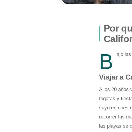
Por qu
Califo
B
ajo la
Viajar a C
A los 20 años 
fogatas y fiest
suyo en nuestr
recorrer las m
las playas se c