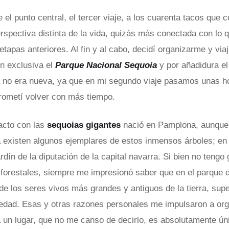
 el punto central, el tercer viaje, a los cuarenta tacos que
rspectiva distinta de la vida, quizás más conectada con lo
 etapas anteriores. Al fin y al cabo, decidí organizarme y viaj
en exclusiva el
Parque Nacional Sequoia
y por añadidura e
a no era nueva, ya que en mi segundo viaje pasamos unas h
rometí volver con más tiempo.
acto con las
sequoias gigantes
nació en Pamplona, aunque 
a existen algunos ejemplares de estos inmensos árboles; en
ardín de la diputación de la capital navarra. Si bien no tengo
forestales, siempre me impresionó saber que en el parque d
 de los seres vivos más grandes y antiguos de la tierra, sup
edad. Esas y otras razones personales me impulsaron a org
 a un lugar, que no me canso de decirlo, es absolutamente ún