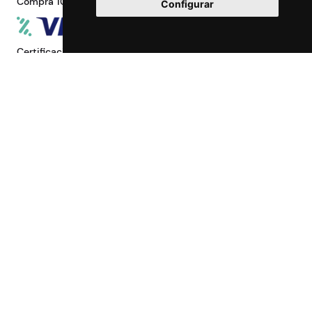
Compra 100% segura
Configurar
Certificaciones
Maccorp Exact Change es una Entidad de
Pago regulada y con licencia del Banco de
España especializada en cambio de
moneda, divisas, transferencias, pagos y
cobros internacionales que presta estos
servicios tanto a particulares como a
empresas.