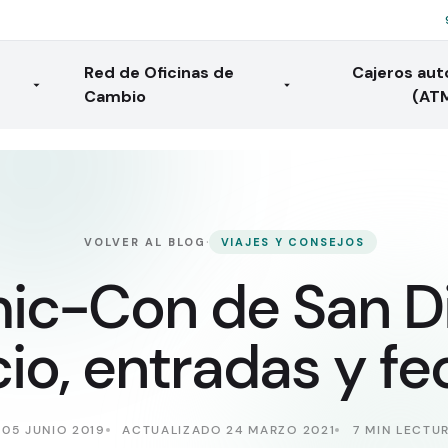
Red de Oficinas de
Cajeros au
Cambio
(AT
·
VOLVER AL BLOG
VIAJES Y CONSEJOS
ic-Con de San Di
io, entradas y f
05 JUNIO 2019
ACTUALIZADO 24 MARZO 2021
7 MIN LECTU