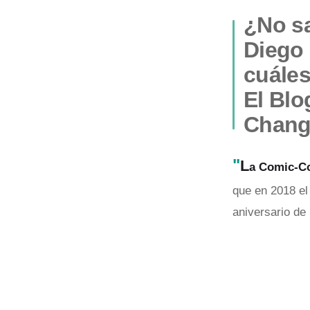
¿No sa
Diego 
cuáles
El Blo
Chang
"
L
a Comic-C
que en 2018 el
aniversario de 