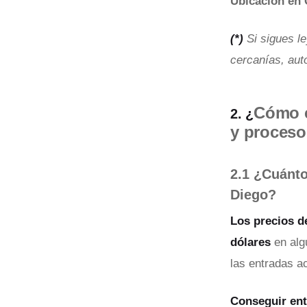
Ubicación en
(*)
Si sigues l
cercanías, auto
Cómo c
2. ¿
y proceso 
2.1 ¿Cuánto
Diego?
Los precios d
dólares
en alg
las entradas ac
Conseguir ent