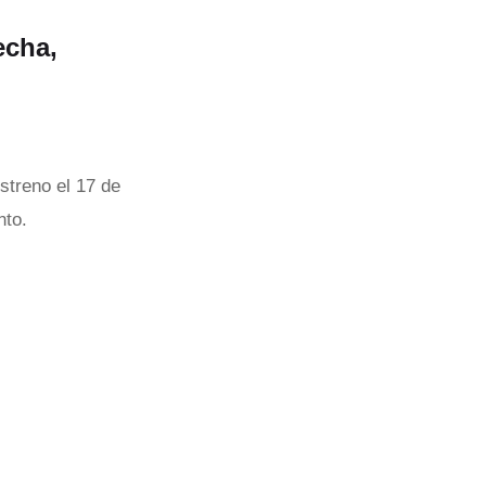
echa,
streno el 17 de
nto.