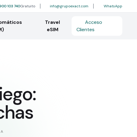
900 103 740
Gratuito
info@grupoexact.com
WhatsApp
tomáticos
Travel
Acceso
M)
eSIM
Clientes
ego:
echas
RA