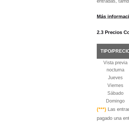
entradas, tamb
Más informaci
2.3 Precios C
TIPO/PRECI
Vista previa
nocturna
Jueves
Viernes
Sábado
Domingo
(***)
Las entrad
pagado una ent