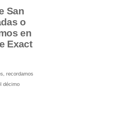
e San
adas o
amos en
de Exact
os, recordamos
el décimo