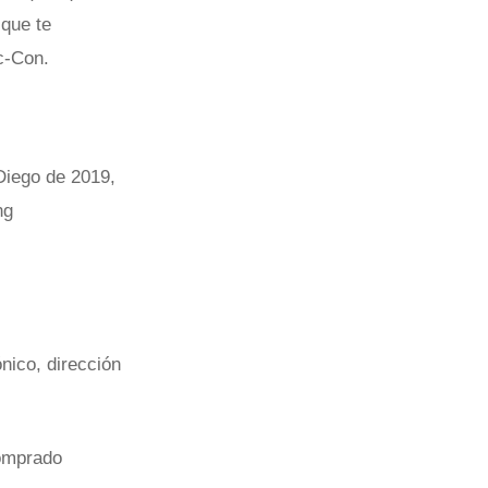
 que te
c-Con.
Diego de 2019,
ng
ónico, dirección
comprado