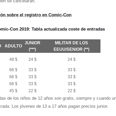
ién se cancelarán.
ón sobre el registro en Comic-Con
omic-Con 2019: Tabla actualizada coste de entradas
JUNIOR
MILITAR DE LOS
O
ADULTO
(***)
EEUU/SENIOR (**)
48 $
24 $
24 $
66 $
33 $
33 $
66 $
33 $
33 $
66 $
33 $
33 $
45 $
22 $
22 $
as de los niños de 12 años son gratis, siempre y cuando un
rada. Los jóvenes de 13 a 17 años pagan precios junior.