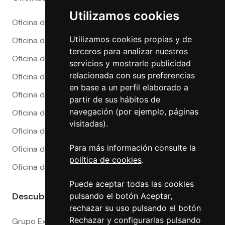
Utilizamos cookies
Oficina de Cambio en Alicante
Utilizamos cookies propias y de
Oficina de Cambio en Barcelona
terceros para analizar nuestros
Oficina de Cambio en Córdoba
servicios y mostrarle publicidad
relacionada con sus preferencias
Oficina de Cambio en Granada
en base a un perfil elaborado a
Oficina de Cambio en Madrid
partir de sus hábitos de
navegación (por ejemplo, páginas
Oficina de Cambio en Málaga
visitadas).
Oficina de Cambio en Marbella
Para más información consulte la
Oficina de Cambio en Sevilla
política de cookies
.
Oficina de Cambio en Valencia
Puede aceptar todas las cookies
Descubre más
pulsando el botón Aceptar,
rechazar su uso pulsando el botón
Rechazar y configurarlas pulsando
Grupo Exact