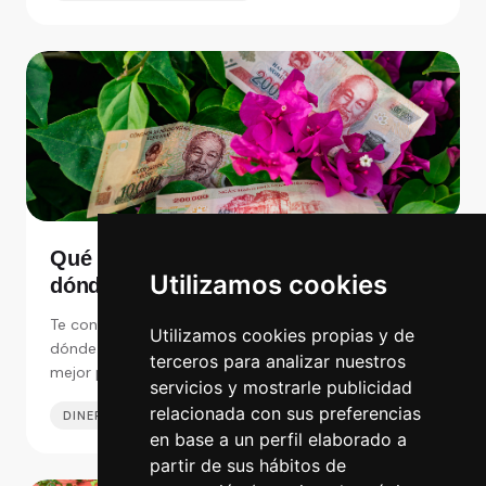
Qué son las monedas exóticas y
Utilizamos cookies
dónde comprarlas en España
Te contamos por qué se llaman monedas exóticas y
Utilizamos cookies propias y de
dónde puedes comprar online estas monedas al
terceros para analizar nuestros
mejor precio en España para tus viajes al extranjero.
servicios y mostrarle publicidad
relacionada con sus preferencias
DINERO EN EL EXTRANJERO
14 MAY 2025
en base a un perfil elaborado a
partir de sus hábitos de