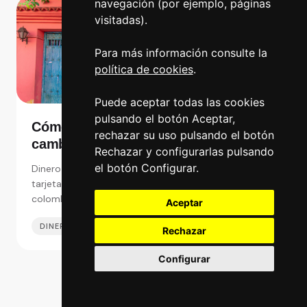
navegación (por ejemplo, páginas
visitadas).
Para más información consulte la
política de cookies
.
Puede aceptar todas las cookies
pulsando el botón Aceptar,
Cómo pagar en Colombia y dónde
rechazar su uso pulsando el botón
cambiar de euros a pesos
Rechazar y configurarlas pulsando
colombianos en España
el botón Configurar.
Dinero en Colombia: Pagar en efectivo con pesos o
tarjeta, y dónde es mejor cambiar de euros a pesos
colombianos en España y Colombia.
Aceptar
DINERO EN EL EXTRANJERO
07 MAY 2025
Rechazar
Configurar
Ver más de Dinero en el Extranjero