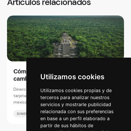
Artículos relacionados
Cómo pagar en México y dónde
Utilizamos cookies
cambiar de euros a pesos mexicanos
en España
Dinero en México: Pagar en efectivo con pesos o con
Utilizamos cookies propias y de
tarjeta, y dónde es mejor cambiar de euros a pesos
terceros para analizar nuestros
mexicanos en España y México.
servicios y mostrarle publicidad
relacionada con sus preferencias
DINERO EN EL EXTRANJERO
30 JUL 2025
en base a un perfil elaborado a
partir de sus hábitos de