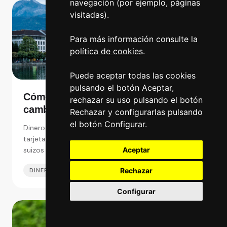
navegación (por ejemplo, páginas
visitadas).
Para más información consulte la
política de cookies
.
Puede aceptar todas las cookies
pulsando el botón Aceptar,
Cómo pagar en Suiza y dónde
rechazar su uso pulsando el botón
cambiar de euros a francos suizos en
Rechazar y configurarlas pulsando
España
el botón Configurar.
Dinero en Suiza: Pagar en efectivo con francos o con
tarjeta,y dónde es mejor cambiar de euros a francos
suizos en España y Suiza.
Aceptar
Rechazar
DINERO EN EL EXTRANJERO
02 JUL 2025
Configurar