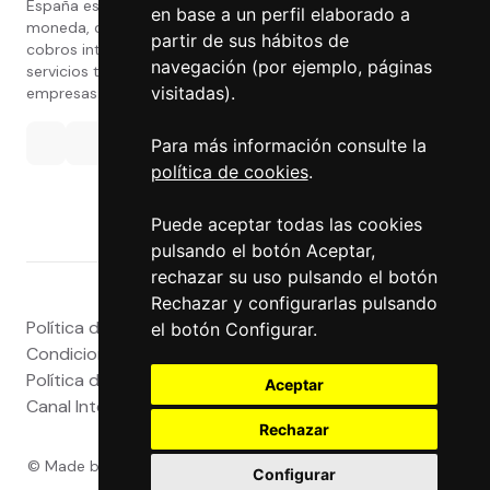
España especializada en cambio de
en base a un perfil elaborado a
moneda, divisas, transferencias, pagos y
partir de sus hábitos de
cobros internacionales que presta estos
navegación (por ejemplo, páginas
servicios tanto a particulares como a
visitadas).
empresas.
Para más información consulte la
política de cookies
.
Puede aceptar todas las cookies
pulsando el botón Aceptar,
rechazar su uso pulsando el botón
Rechazar y configurarlas pulsando
Política de privacidad
|
Atención al Cliente
|
Aviso legal
|
el botón Configurar.
Condiciones de uso web
|
Tablón de Anuncios
|
Política de Cookies
|
Política de Calidad
|
Aceptar
Canal Interno
|
Canal Externo
|
Accesibilidad
Rechazar
© Made by
Grupo Exact
- Powered by
Grupo Exact
- Todos
Configurar
los derechos reservados