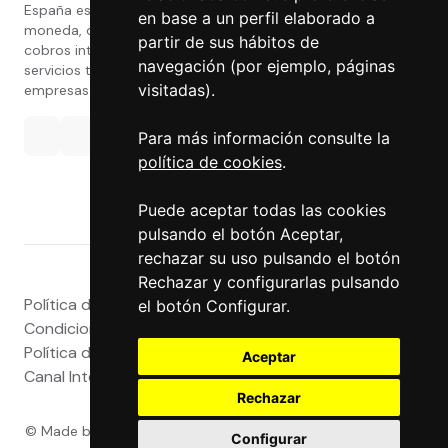
España especializada en cambio de
en base a un perfil elaborado a
moneda, divisas, transferencias, pagos y
partir de sus hábitos de
cobros internacionales que presta estos
navegación (por ejemplo, páginas
servicios tanto a particulares como a
visitadas).
empresas.
Para más información consulte la
política de cookies
.
Puede aceptar todas las cookies
pulsando el botón Aceptar,
rechazar su uso pulsando el botón
Rechazar y configurarlas pulsando
Política de privacidad
|
Atención al Cliente
|
Aviso legal
|
el botón Configurar.
Condiciones de uso web
|
Tablón de Anuncios
|
Política de Cookies
|
Política de Calidad
|
Aceptar
Canal Interno
|
Canal Externo
|
Accesibilidad
Rechazar
© Made by
Grupo Exact
- Powered by
Grupo Exact
- Todos
Configurar