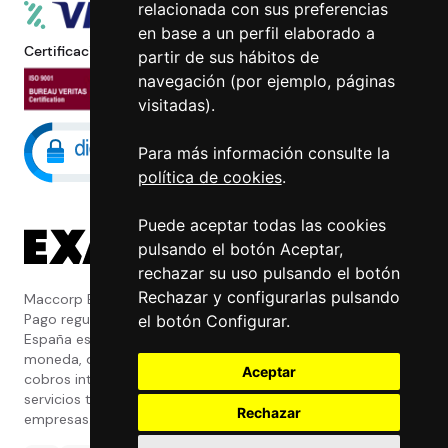
relacionada con sus preferencias
en base a un perfil elaborado a
Certificaciones
partir de sus hábitos de
navegación (por ejemplo, páginas
visitadas).
Para más información consulte la
política de cookies
.
Puede aceptar todas las cookies
pulsando el botón Aceptar,
rechazar su uso pulsando el botón
Rechazar y configurarlas pulsando
Maccorp Exact Change es una Entidad de
Pago regulada y con licencia del Banco de
el botón Configurar.
España especializada en cambio de
moneda, divisas, transferencias, pagos y
Aceptar
cobros internacionales que presta estos
servicios tanto a particulares como a
Rechazar
empresas.