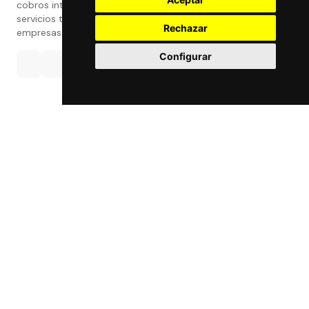
cobros internacionales que presta estos
servicios tanto a particulares como a
Rechazar
empresas.
Configurar
Política de privacidad
|
Atención al Cliente
|
Aviso legal
|
Condiciones de uso web
|
Tablón de Anuncios
|
Política de Cookies
|
Política de Calidad
|
Canal Interno
|
Canal Externo
|
Accesibilidad
© Made by
Grupo Exact
- Powered by
Grupo Exact
- Todos
los derechos reservados