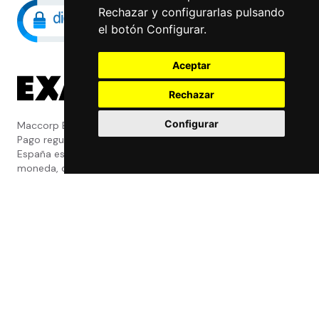
Rechazar y configurarlas pulsando
el botón Configurar.
Aceptar
Rechazar
Configurar
Maccorp Exact Change es una Entidad de
Pago regulada y con licencia del Banco de
España especializada en cambio de
moneda, divisas, transferencias, pagos y
cobros internacionales que presta estos
servicios tanto a particulares como a
empresas.