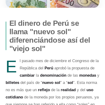
El dinero de Perú se
llama "nuevo sol"
diferenciándose así del
"viejo sol"
E
l pasado mes de diciembre el Congreso de la
República del
Perú
aprobó la propuesta de
cambiar
la
denominación
de las
monedas
y
billetes
del país de “
nuevo sol
” a “
sol
”. Esta norma
no es más que un
reflejo
de la
realidad
y del
uso
cotidiano
de la moneda por los propios peruanos, ya
que siempre se han referido a ella como “soles” en