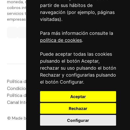
moneda, divisas, transferencias, pagos y
partir de sus hábitos de
cobros internacionales que presta estos
navegación (por ejemplo, páginas
servicios tanto a particulares como a
visitadas).
empresas.
Para más información consulte la
política de cookies
.
Puede aceptar todas las cookies
pulsando el botón Aceptar,
rechazar su uso pulsando el botón
Rechazar y configurarlas pulsando
Política de privacidad
|
Atención al Cliente
|
Aviso legal
|
el botón Configurar.
Condiciones de uso web
|
Tablón de Anuncios
|
Política de Cookies
|
Política de Calidad
|
Aceptar
Canal Interno
|
Canal Externo
|
Accesibilidad
Rechazar
© Made by
Grupo Exact
- Powered by
Grupo Exact
- Todos
Configurar
los derechos reservados