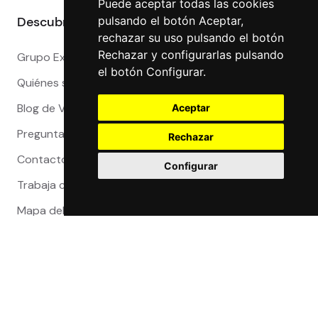
Puede aceptar todas las cookies
pulsando el botón Aceptar,
Descubre más
rechazar su uso pulsando el botón
Rechazar y configurarlas pulsando
Grupo Exact
el botón Configurar.
Quiénes somos
Blog de Viajeros
Aceptar
Preguntas Frecuentes
Rechazar
Contacto
Configurar
Trabaja con nosotros
Mapa del sitio
Reclamaciones
Compra 100% segura