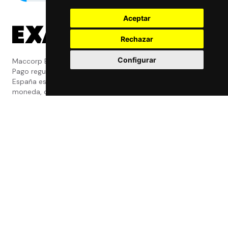
Aceptar
Rechazar
Configurar
Maccorp Exact Change es una Entidad de
Pago regulada y con licencia del Banco de
España especializada en cambio de
moneda, divisas, transferencias, pagos y
cobros internacionales que presta estos
servicios tanto a particulares como a
empresas.