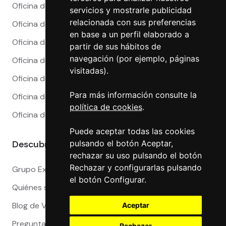
Oficina de Cambio en Córdoba
servicios y mostrarle publicidad
relacionada con sus preferencias
Oficina de Cambio en Granada
en base a un perfil elaborado a
Oficina de Cambio en Madrid
partir de sus hábitos de
navegación (por ejemplo, páginas
Oficina de Cambio en Málaga
visitadas).
Oficina de Cambio en Marbella
Para más información consulte la
Oficina de Cambio en Sevilla
política de cookies
.
Oficina de Cambio en Valencia
Puede aceptar todas las cookies
pulsando el botón Aceptar,
Descubre más
rechazar su uso pulsando el botón
Rechazar y configurarlas pulsando
Grupo Exact
el botón Configurar.
Quiénes somos
Blog de Viajeros
Aceptar
Preguntas Frecuentes
Rechazar