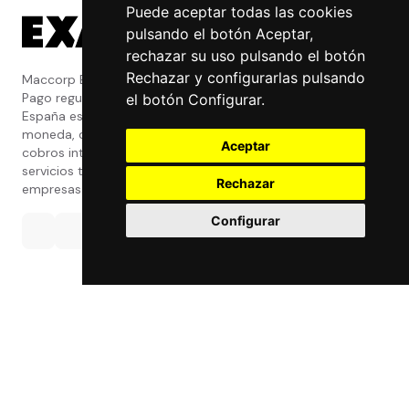
Puede aceptar todas las cookies
pulsando el botón Aceptar,
rechazar su uso pulsando el botón
Rechazar y configurarlas pulsando
Maccorp Exact Change es una Entidad de
Pago regulada y con licencia del Banco de
el botón Configurar.
España especializada en cambio de
moneda, divisas, transferencias, pagos y
Aceptar
cobros internacionales que presta estos
servicios tanto a particulares como a
Rechazar
empresas.
Configurar
Política de privacidad
|
Atención al Cliente
|
Aviso legal
|
Condiciones de uso web
|
Tablón de Anuncios
|