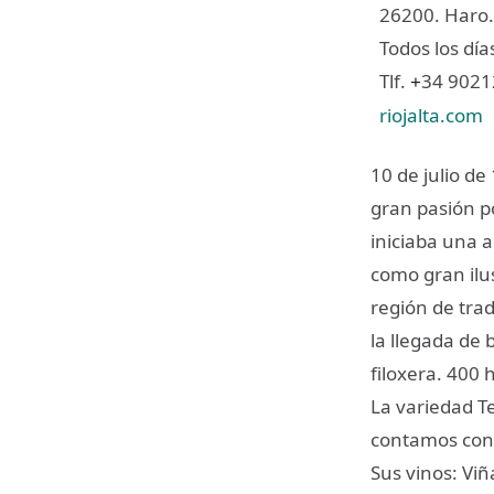
26200. Haro.
Todos los días
Tlf.
34 902
+
riojalta.com
10 de julio de
gran pasión po
iniciaba una 
como gran ilus
región de trad
la llegada de
filoxera. 400 
La variedad T
contamos con 
Sus vinos: Vi