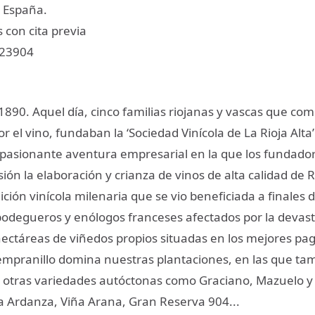
 España.
 con cita previa
123904
 1890. Aquel día, cinco familias riojanas y vascas que co
r el vino, fundaban la ‘Sociedad Vinícola de La Rioja Alta’
apasionante aventura empresarial en la que los fundado
ión la elaboración y crianza de vinos de alta calidad de R
ición vinícola milenaria que se vio beneficiada a finales d
 bodegueros y enólogos franceses afectados por la devas
hectáreas de viñedos propios situadas en los mejores pag
empranillo domina nuestras plantaciones, en las que ta
otras variedades autóctonas como Graciano, Mazuelo y
ña Ardanza, Viña Arana, Gran Reserva 904...