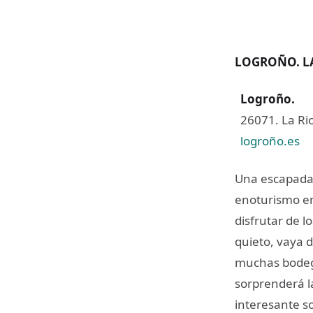
LOGROÑO. LA
Logroño
.
26071. La Rio
logroño.es
Una escapada 
enoturismo en 
disfrutar de l
quieto, vaya d
muchas bodega
sorprenderá la
interesante so