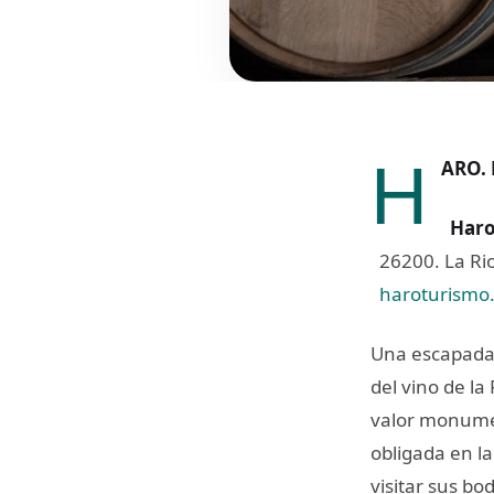
H
ARO. 
Har
26200. La Rio
haroturismo
Una escapada
del vino de la
valor monumen
obligada en la
visitar sus bo