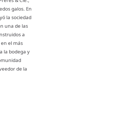
rères & Cie.,
edos galos. En
yó la sociedad
on una de las
nstruidos a
s en el más
 a la bodega y
comunidad
oveedor de la