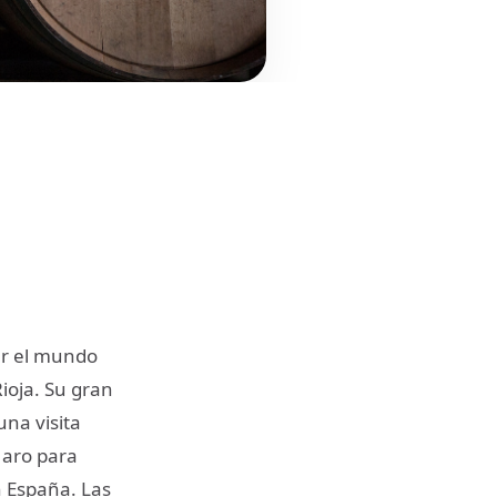
er el mundo
ioja. Su gran
na visita
Haro para
n España. Las