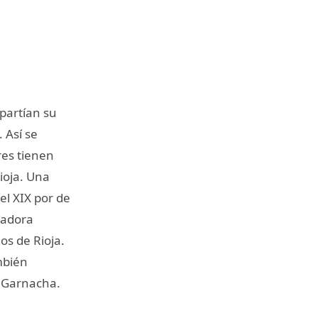
mpartían su
. Así se
res tienen
ioja. Una
el XIX por de
tadora
os de Rioja.
mbién
 Garnacha.