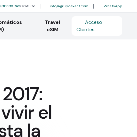
900 103 740
Gratuito
info@grupoexact.com
WhatsApp
tomáticos
Travel
Acceso
M)
eSIM
Clientes
 2017:
ivir el
ta la