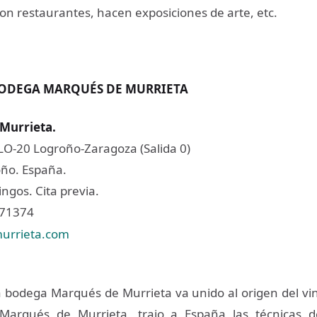
on restaurantes, hacen exposiciones de arte, etc.
ODEGA MARQUÉS DE MURRIETA
Murrieta
.
 LO-20 Logroño-Zaragoza (Salida 0)
ño. España.
gos. Cita previa.
271374
urrieta.com
la bodega Marqués de Murrieta va unido al origen del vin
 Marqués de Murrieta, trajo a España las técnicas d