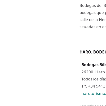
Bodegas del Ba
bodegas que p
calle de la He
situadas en es
HARO. BODE
Bodegas Bil
26200. Haro.
Todos los días
Tlf.
34 941
+
haroturismo