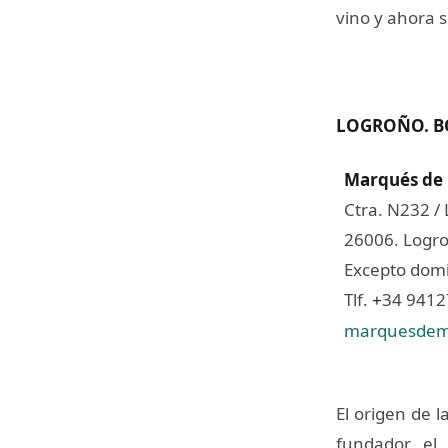
vino y ahora s
LOGROÑO. B
Marqués de 
Ctra. N232 /
26006. Logro
Excepto domin
Tlf.
34 941
+
marquesdem
El origen de 
fundador, el