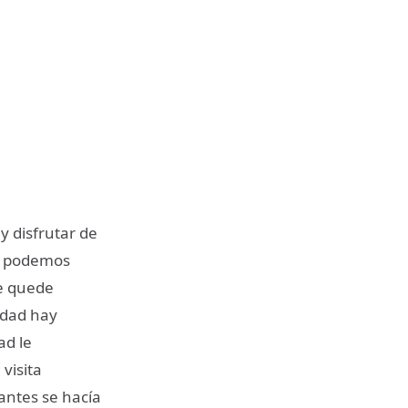
 disfrutar de
s, podemos
se quede
udad hay
ad le
visita
 antes se hacía