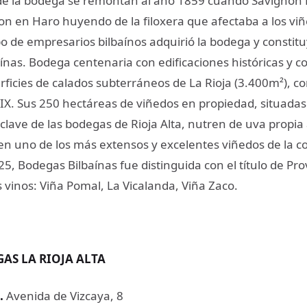
de la bodega se remontan al año 1859 cuando Savignon F
on en Haro huyendo de la filoxera que afectaba a los viñ
o de empresarios bilbaínos adquirió la bodega y constitu
ínas. Bodega centenaria con edificaciones históricas y c
ficies de calados subterráneos de La Rioja (3.400m²), co
 XIX. Sus 250 hectáreas de viñedos en propiedad, situada
clave de las bodegas de Rioja Alta, nutren de uva propia
 en uno de los más extensos y excelentes viñedos de la 
25, Bodegas Bilbaínas fue distinguida con el título de Pr
 vinos: Viña Pomal, La Vicalanda, Viña Zaco.
AS LA RIOJA ALTA
.
Avenida de Vizcaya, 8