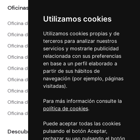
Oficinas
Utilizamos cookies
Oficina de Cambio en Alicante
Utilizamos cookies propias y de
Oficina de Cambio en Barcelona
terceros para analizar nuestros
Oficina de Cambio en Córdoba
servicios y mostrarle publicidad
relacionada con sus preferencias
Oficina de Cambio en Granada
en base a un perfil elaborado a
Oficina de Cambio en Madrid
partir de sus hábitos de
navegación (por ejemplo, páginas
Oficina de Cambio en Málaga
visitadas).
Oficina de Cambio en Marbella
Para más información consulte la
Oficina de Cambio en Sevilla
política de cookies
.
Oficina de Cambio en Valencia
Puede aceptar todas las cookies
Descubre más
pulsando el botón Aceptar,
rechazar su uso pulsando el botón