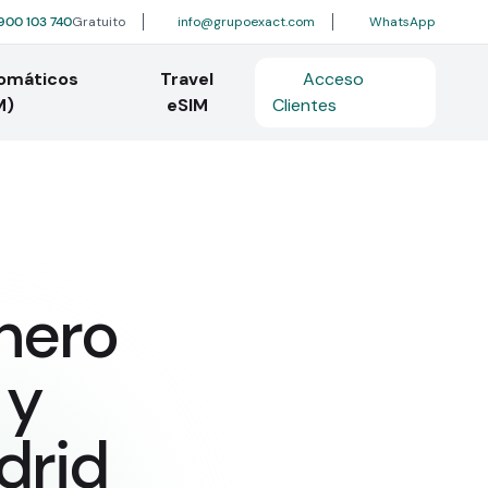
900 103 740
Gratuito
info@grupoexact.com
WhatsApp
tomáticos
Travel
Acceso
M)
eSIM
Clientes
nero
 y
drid