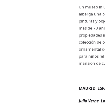
Un museo inju
alberga una co
pinturas y ob
más de 70 años
propiedades i
colección de o
ornamental de
para niños (el
mansión de cu
MADRID. ES
Julio Verne. L