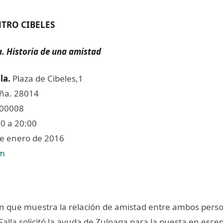
TRO CIBELES
a. Historia de una amistad
lla.
Plaza de Cibeles,1
ña. 28014
800008
0 a 20:00
e enero de 2016
om
n que muestra la relación de amistad entre ambos pers
Falla solicitó la ayuda de Zuloaga para la puesta en esce