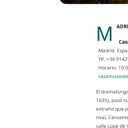
M
ADRI
​​
Cas
Madrid. Espa
Tlf. +34 914
Horario: 10:0
casamuseolo
El dramaturgo
1635), pasó su
extraño que p
rival, Cervan
calle Lope de 