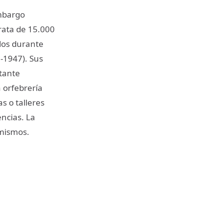
embargo
rata de 15.000
ados durante
2-1947). Sus
tante
a orfebrería
s o talleres
encias. La
 mismos.