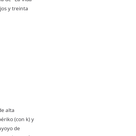
jos y treinta
e alta
ériko (con k) y
ayoyo de