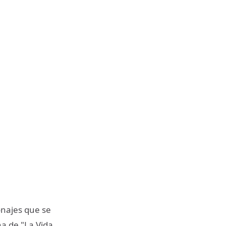
onajes que se
na de "La Vida