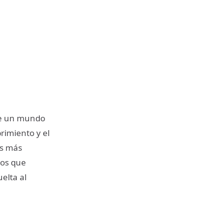
bre un mundo
brimiento y el
as más
ros que
elta al