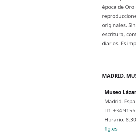
época de Oro 
reproducciones
originales. S
escritura, con
diarios. Es im
MADRID. MU
​​
Museo Lázar
Madrid. Espa
Tlf. +34 915
Horario: 8:30
flg.es