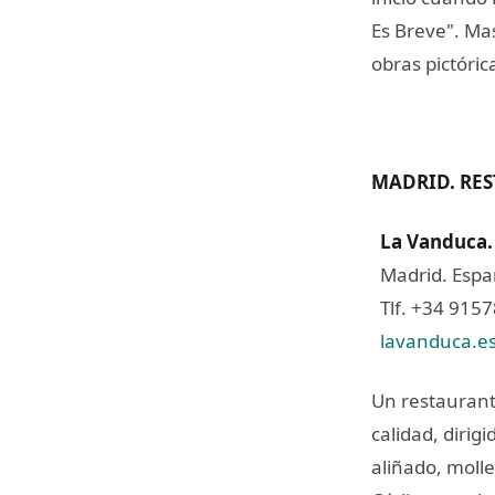
Es Breve". Mas
obras pictóric
MADRID. RE
La Vanduca
Madrid. Espa
Tlf. +34 915
lavanduca.e
Un restaurante
calidad, dirig
aliñado, moll