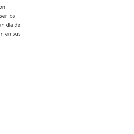
son
ser los
un día de
an en sus