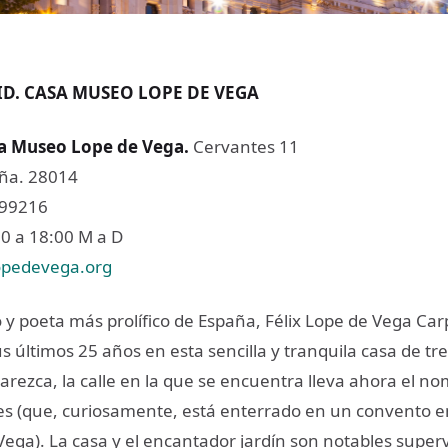
D. CASA MUSEO LOPE DE VEGA
a Museo Lope de Vega.
Cervantes 11
ña. 28014
299216
0 a 18:00 M a D
pedevega.org
 y poeta más prolífico de España, Félix Lope de Vega Car
s últimos 25 años en esta sencilla y tranquila casa de tre
arezca, la calle en la que se encuentra lleva ahora el n
tes (que, curiosamente, está enterrado en un convento e
Vega). La casa y el encantador jardín son notables superv