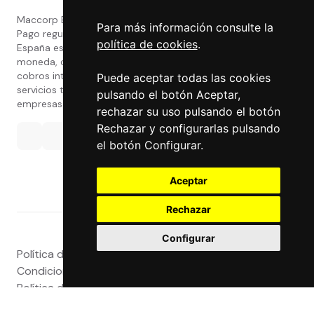
Maccorp Exact Change es una Entidad de
Para más información consulte la
Pago regulada y con licencia del Banco de
política de cookies
.
España especializada en cambio de
moneda, divisas, transferencias, pagos y
cobros internacionales que presta estos
Puede aceptar todas las cookies
servicios tanto a particulares como a
pulsando el botón Aceptar,
empresas.
rechazar su uso pulsando el botón
Rechazar y configurarlas pulsando
el botón Configurar.
Aceptar
Rechazar
Configurar
Política de privacidad
|
Atención al Cliente
|
Aviso legal
|
Condiciones de uso web
|
Tablón de Anuncios
|
Política de Cookies
|
Política de Calidad
|
Canal Interno
|
Canal Externo
|
Accesibilidad