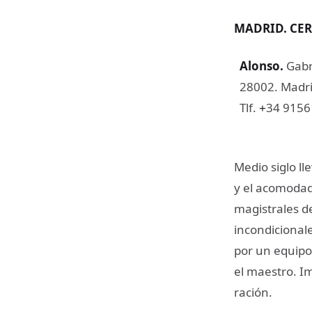
MADRID. CE
Alonso
.
Gabr
28002. Madri
Tlf.
34 915
+
Medio siglo ll
y el acomodado
magistrales d
incondicional
por un equipo
el maestro. Im
ración.