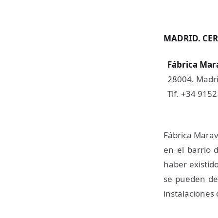
MADRID. CER
Fábrica Mara
28004. Madri
Tlf.
34 915
+
Fábrica Maravi
en el barrio 
haber existid
se pueden deg
instalaciones 