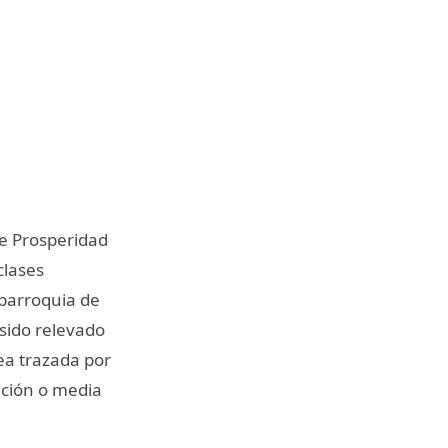
de Prosperidad
clases
 parroquia de
 sido relevado
ea trazada por
ación o media