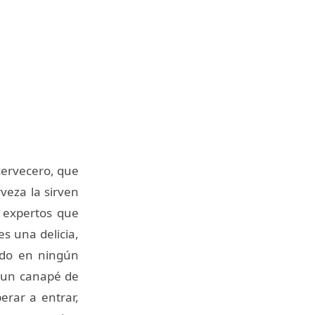
 cervecero, que
veza la sirven
s expertos que
s una delicia,
odo en ningún
s un canapé de
erar a entrar,