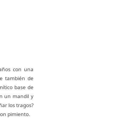
 años con una
ne también de
mítico base de
on un mandil y
ar los tragos?
con pimiento.