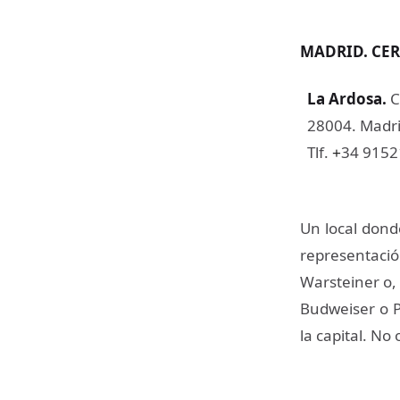
MADRID. CER
La Ardosa
.
C
28004. Madri
Tlf.
34 915
+
Un local dond
representaci
Warsteiner o,
Budweiser o P
la capital. No