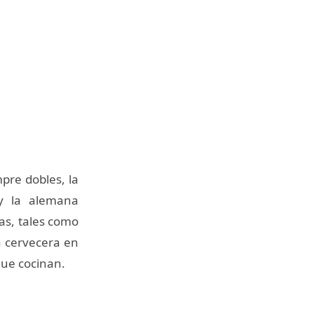
pre dobles, la
 y la alemana
as, tales como
n cervecera en
que cocinan.