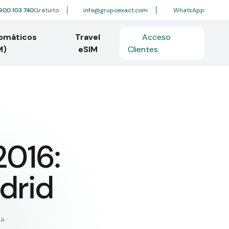
900 103 740
Gratuito
info@grupoexact.com
WhatsApp
tomáticos
Travel
Acceso
M)
eSIM
Clientes
2016:
drid
RA