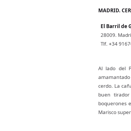
MADRID. CER
El Barril de 
28009. Madri
Tlf.
34 916
+
Al lado del 
amamantado en
cerdo. La cañ
buen tirador
boquerones en
Marisco superi