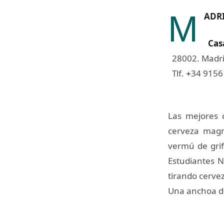
M
ADRI
Casa
28002. Madri
Tlf.
34 915
+
Las mejores 
cerveza magn
vermú de grif
Estudiantes N
tirando cervez
Una anchoa de