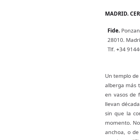
MADRID. CER
Fide
.
Ponzan
28010. Madri
Tlf.
34 914
+
Un templo de l
alberga más t
en vasos de f
llevan década
sin que la c
momento. No d
anchoa, o de 