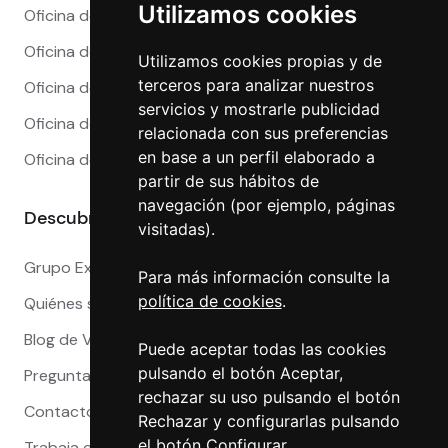
Utilizamos cookies
Oficina de Cambio en Madrid
Oficina de Cambio en Málaga
Utilizamos cookies propias y de
terceros para analizar nuestros
Oficina de Cambio en Marbella
servicios y mostrarle publicidad
Oficina de Cambio en Sevilla
relacionada con sus preferencias
en base a un perfil elaborado a
Oficina de Cambio en Valencia
partir de sus hábitos de
navegación (por ejemplo, páginas
Descubre más
visitadas).
Grupo Exact
Para más información consulte la
política de cookies
.
Quiénes somos
Blog de Viajeros
Puede aceptar todas las cookies
pulsando el botón Aceptar,
Preguntas Frecuentes
rechazar su uso pulsando el botón
Contacto
Rechazar y configurarlas pulsando
el botón Configurar.
Trabaja con nosotros