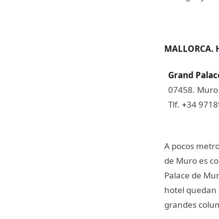
MALLORCA. 
Grand Palac
07458. Muro /
Tlf.
34 971
+
A pocos metro
de Muro es co
Palace de Muro
hotel quedan 
grandes colum