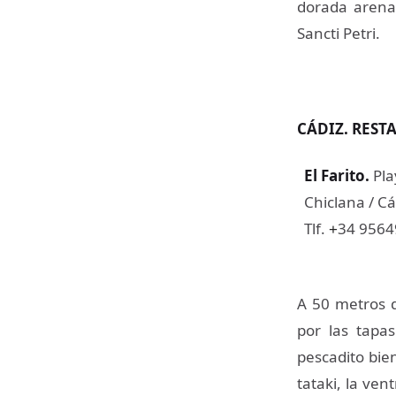
dorada arena
Sancti Petri.
CÁDIZ. REST
El Farito
.
Pla
Chiclana / Cá
Tlf.
34 956
+
A 50 metros d
por las tapa
pescadito bien
tataki, la ve