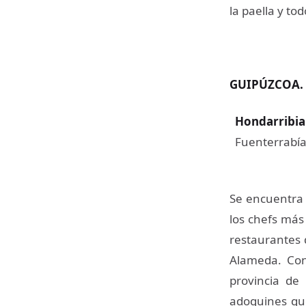
la paella y to
GUIPÚZCOA.
Hondarribia
Fuenterrabía 
Se encuentra 
los chefs más
restaurantes 
Alameda. Con
provincia de 
adoquines que