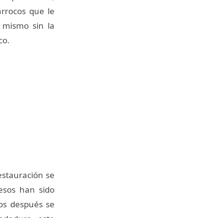
arrocos que le
 mismo sin la
co.
estauración se
esos han sido
ños después se