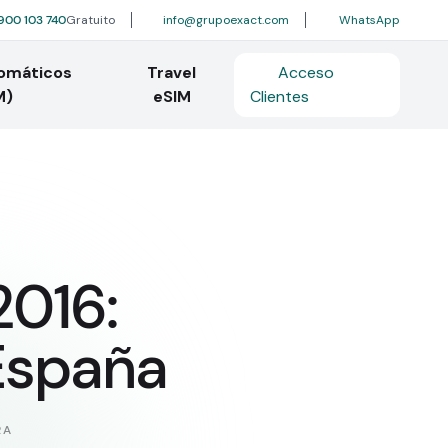
900 103 740
Gratuito
info@grupoexact.com
WhatsApp
tomáticos
Travel
Acceso
M)
eSIM
Clientes
2016:
España
RA