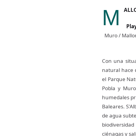
M
ALL
Play
Muro / Mallor
Con una situa
natural hace 
el Parque Natu
Pobla y Muro
humedales pro
Baleares. S'Al
de agua subte
biodiversida
ciénagas y sal