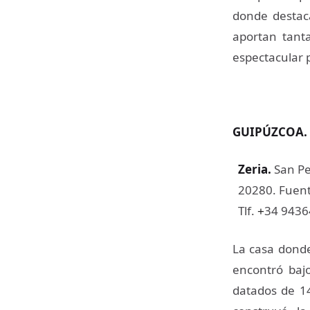
donde destaca
aportan tant
espectacular 
GUIPÚZCOA.
Zeria
.
San Pe
20280. Fuente
Tlf.
34 943
+
La casa donde
encontró baj
datados de 14