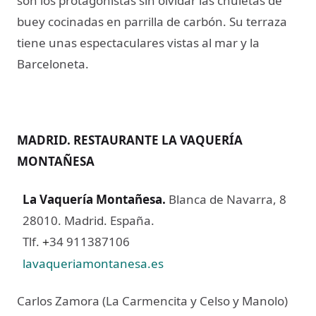
son los protagonistas sin olvidar las chuletas de
buey cocinadas en parrilla de carbón. Su terraza
tiene unas espectaculares vistas al mar y la
Barceloneta.
MADRID. RESTAURANTE LA VAQUERÍA
MONTAÑESA
La Vaquería Montañesa
.
Blanca de Navarra, 8
28010. Madrid. España.
Tlf.
34 911387106
+
lavaqueriamontanesa.es
Carlos Zamora (La Carmencita y Celso y Manolo)