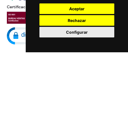
Certificaciones
Aceptar
Rechazar
Configurar
Maccorp Exact Change es una Entidad de
Pago regulada y con licencia del Banco de
España especializada en cambio de
moneda, divisas, transferencias, pagos y
cobros internacionales que presta estos
servicios tanto a particulares como a
empresas.