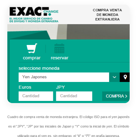
Cuadro de compra venta de moneda extranjera. El código ISO para el yen japonés
es el “JPY”, “JP” por las iniciales de
Japan
y “Y” como la inicial de
yen
. El símbolo
utilizado para el yen es, sin embargo, el “¥” o “円” en grafía japonesa.