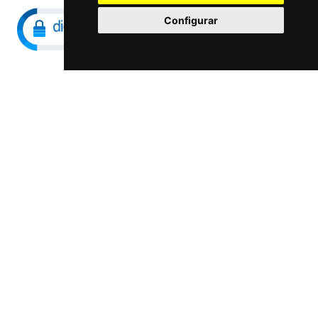
Configurar
Maccorp Exact Change es una Entidad de
Pago regulada y con licencia del Banco de
España especializada en cambio de
moneda, divisas, transferencias, pagos y
cobros internacionales que presta estos
servicios tanto a particulares como a
empresas.