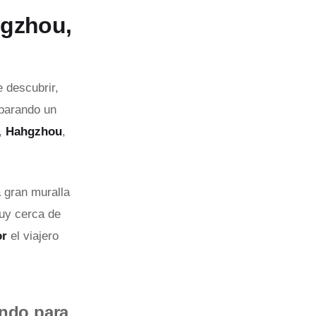
ngzhou,
 descubrir,
eparando un
s,
Hahgzhou
,
 gran muralla
muy cerca de
or
el viajero
ndo para