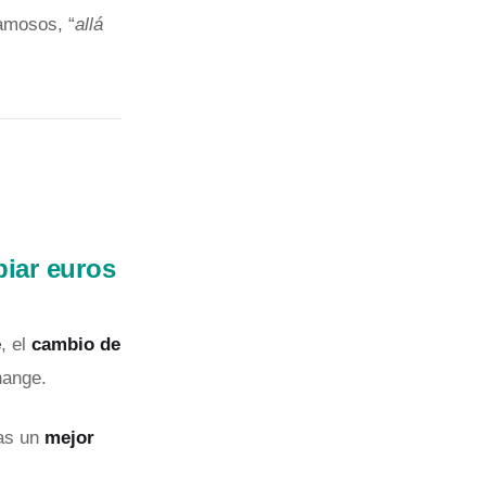
amosos, “
allá
iar euros
e
, el
cambio de
hange.
ras un
mejor