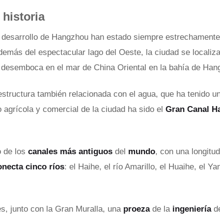
 historia
el desarrollo de Hangzhou han estado siempre estrechamente
emás del espectacular lago del Oeste, la ciudad se localiz
 desemboca en el mar de China Oriental en la bahía de Han
estructura también relacionada con el agua, que ha tenido un
o agrícola y comercial de la ciudad ha sido el
Gran Canal H
o de los
canales más antiguos
del
mundo
, con una longitu
onecta cinco ríos
: el Haihe, el río Amarillo, el Huaihe, el Ya
es, junto con la Gran Muralla, una
proeza
de la
ingeniería
d