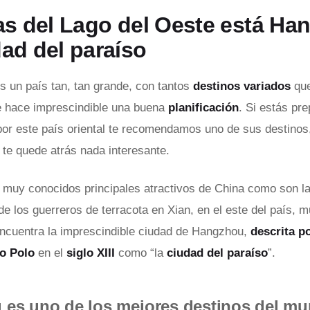
las del Lago del Oeste está Ha
dad del paraíso
s un país tan, tan grande, con tantos
destinos variados
que
e hace imprescindible una buena
planificación
. Si estás pr
por este país oriental te recomendamos uno de sus destino
 te quede atrás nada interesante.
muy conocidos principales atractivos de China como son la
de los guerreros de terracota en Xian, en el este del país, 
ncuentra la imprescindible ciudad de Hangzhou,
descrita p
o Polo
en el
siglo XIII
como “la
ciudad del paraíso
”.
es uno de los mejores destinos del mu