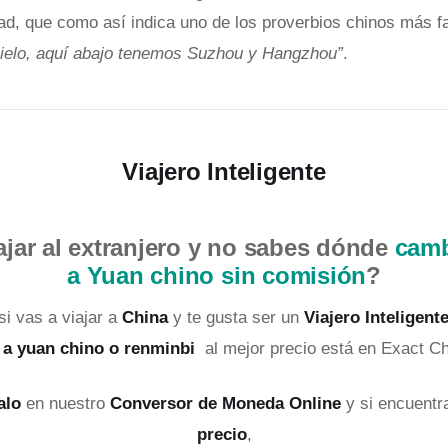
dad, que como así indica uno de los proverbios chinos más f
 cielo, aquí abajo tenemos Suzhou y Hangzhou”
.
Viajero Inteligente
ajar al extranjero y no sabes dónde
camb
a Yuan chino sin comisión
?
i vas a viajar a
China
y te gusta ser un
Viajero Inteligent
 a yuan chino o renminbi
al mejor precio está en Exact C
alo
en nuestro
Conversor de Moneda Online
y si encuent
precio
,