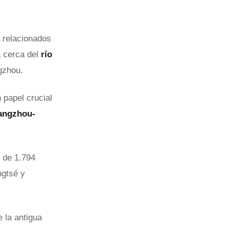
 relacionados
a cerca del
río
gzhou.
 papel crucial
angzhou-
d de 1.794
ngtsé y
e la antigua