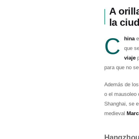
A oril
la ciu
C
hina
e
que s
viaje
para que no se
Además de los 
o el mausoleo 
Shanghai, se e
medieval
Marc
Hangzhou 