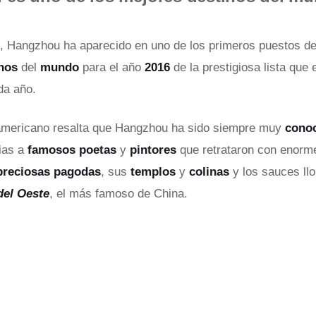
, Hangzhou ha aparecido en uno de los primeros puestos d
nos
del
mundo
para el año
2016
de la prestigiosa lista que 
a año.
eamericano resalta que Hangzhou ha sido siempre muy
cono
ias a
famosos poetas
y
pintores
que retrataron con enor
preciosas pagodas
, sus
templos
y
colinas
y los sauces llo
del Oeste
, el más famoso de China.