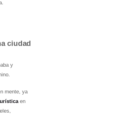
a.
na ciudad
baba y
hino.
en mente, ya
urística
en
eles,