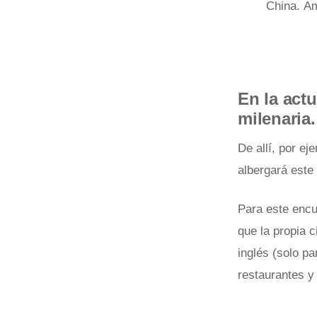
China.
Am
En la act
milenaria.
De allí, por ej
albergará este
Para este encu
que la propia 
inglés (solo pa
restaurantes y 