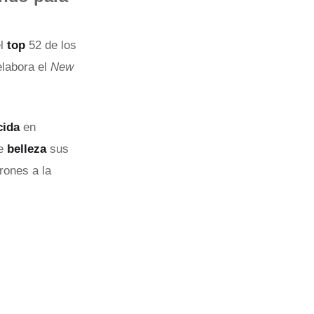
el
top
52 de los
elabora el
New
cida
en
me
belleza
sus
rones a la