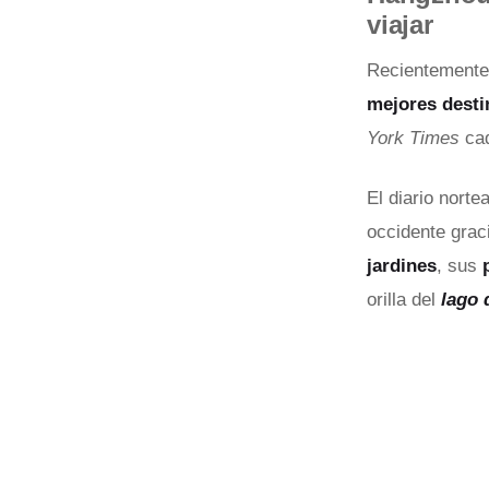
viajar
Recientemente
mejores desti
York Times
cad
El diario nort
occidente grac
jardines
, sus
orilla del
lago 