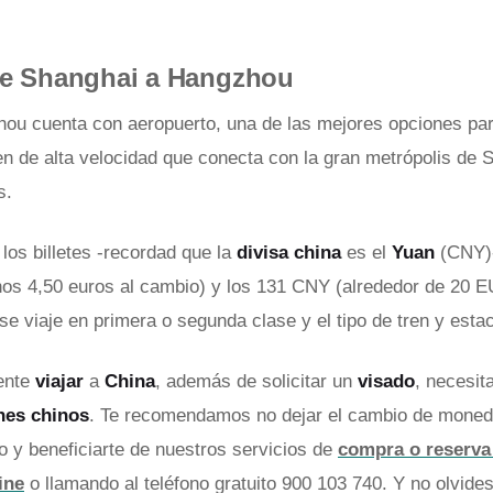
de Shanghai a Hangzhou
u cuenta con aeropuerto, una de las mejores opciones para
ren de alta velocidad que conecta con la gran metrópolis de 
s.
los billetes -recordad que la
divisa china
es el
Yuan
(CNY)-
os 4,50 euros al cambio) y los 131 CNY (alrededor de 20 
e viaje en primera o segunda clase y el tipo de tren y estac
ente
viajar
a
China
, además de solicitar un
visado
, necesit
nes chinos
. Te recomendamos no dejar el cambio de moned
 y beneficiarte de nuestros servicios de
compra o reserv
ine
o llamando al teléfono gratuito 900 103 740. Y no olvides