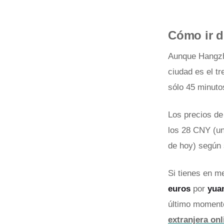
Cómo ir 
Aunque Hangzho
ciudad es el t
sólo 45 minuto
Los precios de 
los 28 CNY (un
de hoy) según s
Si tienes en m
euros
por
yua
último momento
extranjera onl