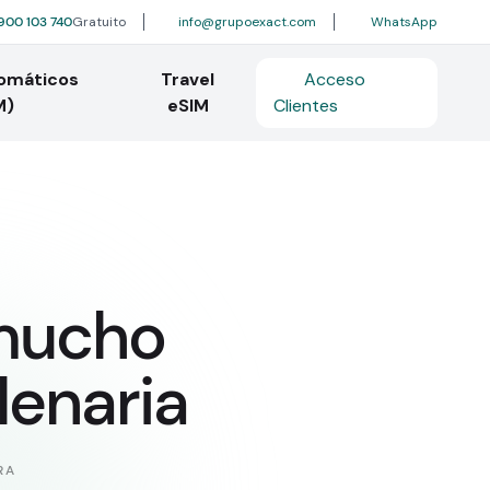
900 103 740
Gratuito
info@grupoexact.com
WhatsApp
tomáticos
Travel
Acceso
M)
eSIM
Clientes
 mucho
lenaria
RA