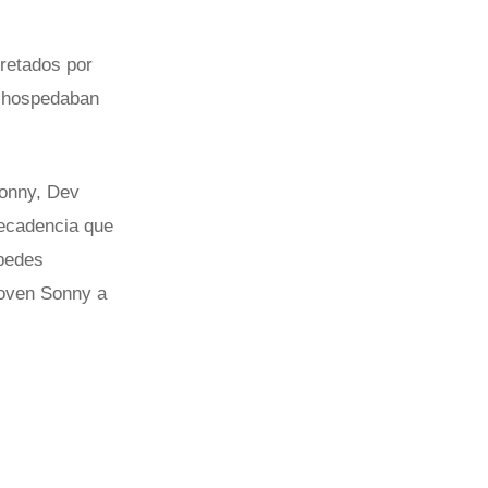
pretados por
e hospedaban
Sonny, Dev
decadencia que
spedes
joven Sonny a