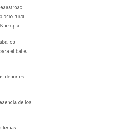
desastroso
alacio rural
 Khempur
.
caballos
ara el baile,
us deportes
resencia de los
on temas