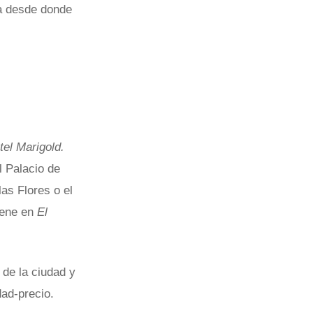
a desde donde
tel Marigold.
l Palacio de
as Flores o el
iene en
El
 de la ciudad y
dad-precio.