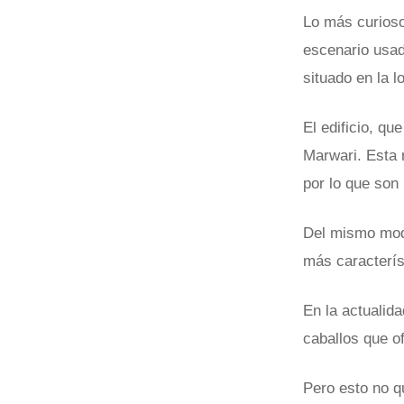
Lo más curios
escenario usado
situado en la 
El edificio, qu
Marwari. Esta 
por lo que son
Del mismo modo
más característ
En la actualid
caballos que o
Pero esto no q