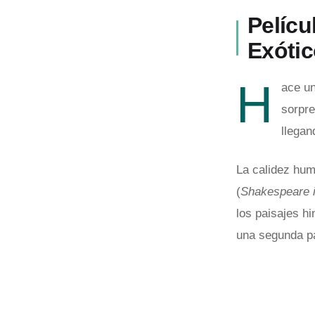
Pelícu
Exótic
H
ace un
sorpre
llegan
La calidez hum
(
Shakespeare 
los paisajes h
una segunda pa