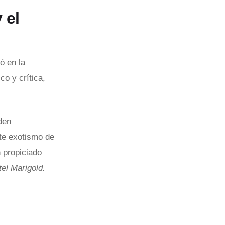
 el
ió en la
co y crítica,
den
nte exotismo de
 propiciado
tel Marigold.