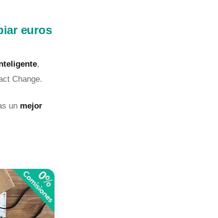
iar euros
nteligente
,
xact Change.
ras un
mejor