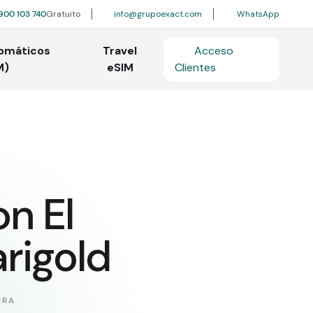
900 103 740
Gratuito
info@grupoexact.com
WhatsApp
tomáticos
Travel
Acceso
M)
eSIM
Clientes
on El
rigold
URA