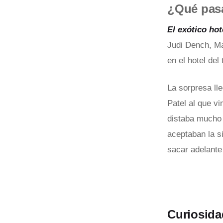
¿Qué pasa
El exótico ho
Judi Dench, Ma
en el hotel del t
La sorpresa ll
Patel al que v
distaba mucho 
aceptaban la s
sacar adelante 
Curiosidad