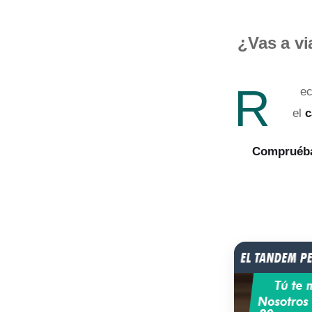
¿Vas a vi
R
ec
el
c
Compruéb