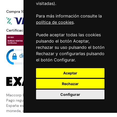
visitadas).
Compra 100% segura
Para más información consulte la
política de cookies
.
Certificaciones
Puede aceptar todas las cookies
pulsando el botón Aceptar,
rechazar su uso pulsando el botón
Rechazar y configurarlas pulsando
el botón Configurar.
Aceptar
Rechazar
Configurar
Maccorp Exact Change es una Entidad de
Pago regulada y con licencia del Banco de
España especializada en cambio de
moneda, divisas, transferencias, pagos y
cobros internacionales que presta estos