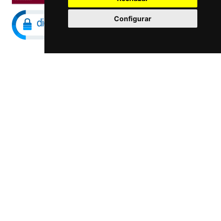
Configurar
Maccorp Exact Change es una Entidad de
Pago regulada y con licencia del Banco de
España especializada en cambio de
moneda, divisas, transferencias, pagos y
cobros internacionales que presta estos
servicios tanto a particulares como a
empresas.